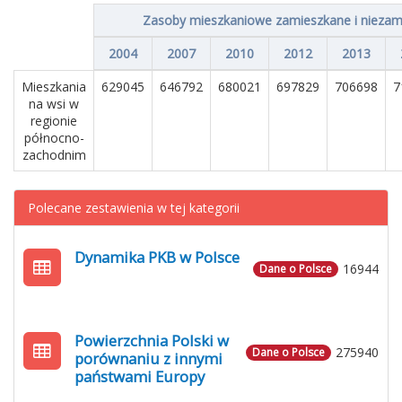
Zasoby mieszkaniowe zamieszkane i niezam
2004
2007
2010
2012
2013
Mieszkania
629045
646792
680021
697829
706698
7
na wsi w
regionie
północno-
zachodnim
Polecane zestawienia w tej kategorii
Dynamika PKB w Polsce
16944
Dane o Polsce
Powierzchnia Polski w
275940
Dane o Polsce
porównaniu z innymi
państwami Europy