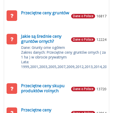
Przeciętne ceny gruntów
16817
Dane o Polsce
Jakie są średnie ceny
12224
Dane o Polsce
gruntów ornych?
Dane: Grunty orne ogółem
Zakres danych: Przeciętne ceny gruntów ornych ( za
1 ha ) w obrocie prywatnym
Lata:
1999,2001,2003,2005,2007,2009,2012,2013,2014,2015
Przeciętne ceny skupu
13720
Dane o Polsce
produktów rolnych
Przeciętne ceny