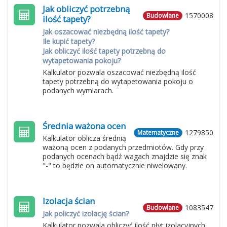
Jak obliczyć potrzebną
1570008
Budowlane
ilość tapety?
Jak oszacować niezbędną ilość tapety?
Ile kupić tapety?
Jak obliczyć ilość tapety potrzebną do
wytapetowania pokoju?
Kalkulator pozwala oszacować niezbędną ilość
tapety potrzebną do wytapetowania pokoju o
podanych wymiarach.
Średnia ważona ocen
1279850
Matematyczne
Kalkulator oblicza średnią
ważoną ocen z podanych przedmiotów. Gdy przy
podanych ocenach bądź wagach znajdzie się znak
"-" to będzie on automatycznie niwelowany.
Izolacja ścian
1083547
Budowlane
Jak policzyć izolację ścian?
Kalkulator pozwala obliczyć ilość płyt izolacyjnych