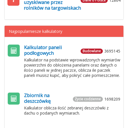
12864
Dane o Polsce
uzyskiwane przez
rolników na targowiskach
Najpopularniesze kalkulatory
Kalkulator paneli
3695145
Budowlane
podłogowych
Kalkulator na podstawie wprowadzonych wymiarów
powierzchni do obłożenia panelami oraz danych o
ilości paneli w jednej paczce, oblicza ile paczek
paneli musisz kupić, aby pokryć całe pomieszczenie.
Zbiornik na
1698209
Życie codzienne
deszczówkę
Kalkulator oblicza ilość zebranej deszczówki z
dachu o podanych wymiarach.