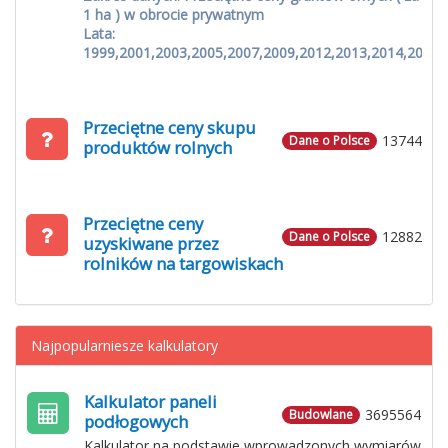
1 ha ) w obrocie prywatnym
Lata:
1999,2001,2003,2005,2007,2009,2012,2013,2014,2015
Przeciętne ceny skupu
13744
Dane o Polsce
produktów rolnych
Przeciętne ceny
12882
Dane o Polsce
uzyskiwane przez
rolników na targowiskach
Najpopularniesze kalkulatory
Kalkulator paneli
3695564
Budowlane
podłogowych
Kalkulator na podstawie wprowadzonych wymiarów