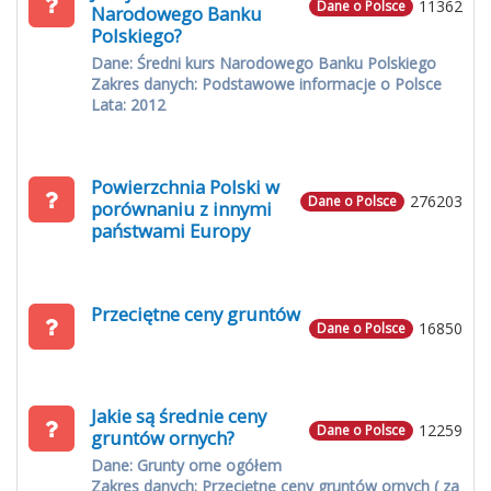
11362
Dane o Polsce
Narodowego Banku
Polskiego?
Dane: Średni kurs Narodowego Banku Polskiego
Zakres danych: Podstawowe informacje o Polsce
Lata: 2012
Powierzchnia Polski w
276203
Dane o Polsce
porównaniu z innymi
państwami Europy
Przeciętne ceny gruntów
16850
Dane o Polsce
Jakie są średnie ceny
12259
Dane o Polsce
gruntów ornych?
Dane: Grunty orne ogółem
Zakres danych: Przeciętne ceny gruntów ornych ( za