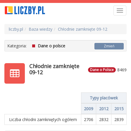
Toggl
navig
liczby.pl
Baza wiedzy
Chłodnie zamknięte 09-12
Kategoria:
Dane o polsce
Zmień
Chłodnie zamknięte
8469
Dane o Polsce
09-12
Typy placówek
2009
2012
2015
Liczba chłodni zamkniętych ogółem
2706
2832
2839