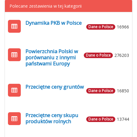
Polecane zestawienia w tej kategorii
Dynamika PKB w Polsce
16966
Dane o Polsce
Powierzchnia Polski w
276203
Dane o Polsce
porównaniu z innymi
państwami Europy
Przeciętne ceny gruntów
16850
Dane o Polsce
Przeciętne ceny skupu
13744
Dane o Polsce
produktów rolnych