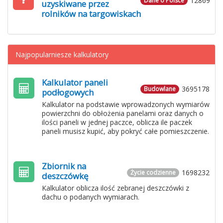
12869
Dane o Polsce
uzyskiwane przez
rolników na targowiskach
Najpopularniesze kalkulatory
Kalkulator paneli
3695178
Budowlane
podłogowych
Kalkulator na podstawie wprowadzonych wymiarów
powierzchni do obłożenia panelami oraz danych o
ilości paneli w jednej paczce, oblicza ile paczek
paneli musisz kupić, aby pokryć całe pomieszczenie.
Zbiornik na
1698232
Życie codzienne
deszczówkę
Kalkulator oblicza ilość zebranej deszczówki z
dachu o podanych wymiarach.