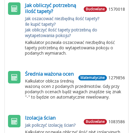
Jak obliczyć potrzebną
1570018
Budowlane
ilość tapety?
Jak oszacować niezbędną ilość tapety?
Ile kupić tapety?
Jak obliczyć ilość tapety potrzebną do
wytapetowania pokoju?
Kalkulator pozwala oszacować niezbędną ilość
tapety potrzebną do wytapetowania pokoju o
podanych wymiarach.
Średnia ważona ocen
1279856
Matematyczne
Kalkulator oblicza średnią
ważoną ocen z podanych przedmiotów. Gdy przy
podanych ocenach bądź wagach znajdzie się znak
"-" to będzie on automatycznie niwelowany.
Izolacja ścian
1083586
Budowlane
Jak policzyć izolację ścian?
Kalkulator pozwala obliczyć ilość płyt izolacyjnych