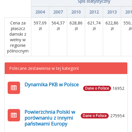
Spis statystyczny
2004
2007
2010
2012
2013
20
Cena za
597,09
564,37
628,86
621,74
622,86
550
płaszcz
zł
zł
zł
zł
zł
zł
damski z
wełny w
regionie
północnym
Polecane zestawienia w tej kategorii
Dynamika PKB w Polsce
16952
Dane o Polsce
Powierzchnia Polski w
275954
Dane o Polsce
porównaniu z innymi
państwami Europy