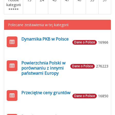
kategorii
*****
Polecane zestawienia w tej kategorii
Dynamika PKB w Polsce
16966
Dane o Polsce
Powierzchnia Polski w
276223
Dane o Polsce
porównaniu z innymi
państwami Europy
Przeciętne ceny gruntów
16850
Dane o Polsce