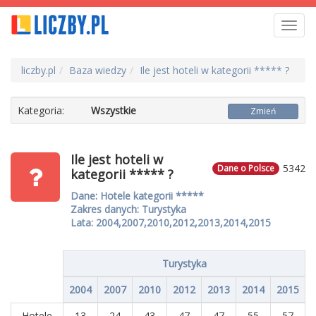
Toggl
navig
liczby.pl
Baza wiedzy
Ile jest hoteli w kategorii ***** ?
Kategoria:
Wszystkie
Zmień
Ile jest hoteli w
5342
Dane o Polsce
kategorii ***** ?
Dane: Hotele kategorii *****
Zakres danych: Turystyka
Lata: 2004,2007,2010,2012,2013,2014,2015
Turystyka
2004
2007
2010
2012
2013
2014
2015
Hotele
13
24
43
47
47
55
57