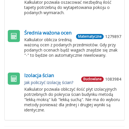
Kalkulator pozwala oszacować niezbędną ilość
tapety potrzebną do wytapetowania pokoju o
podanych wymiarach.
Średnia ważona ocen
1279897
Matematyczne
Kalkulator oblicza średnią
ważoną ocen z podanych przedmiotów. Gdy przy
podanych ocenach bądź wagach znajdzie się znak
"-" to będzie on automatycznie niwelowany.
Izolacja ścian
1083984
Budowlane
Jak policzyć izolację ścian?
Kalkulator pozwala obliczyć ilość płyt izolacyjnych
potrzebnych do pokrycia ścian budynku metodą
"lekką mokrą" lub "lekką suchą". Nie ma do wyboru
metody ponieważ dla jednej i drugiej wyniki są
identyczne.