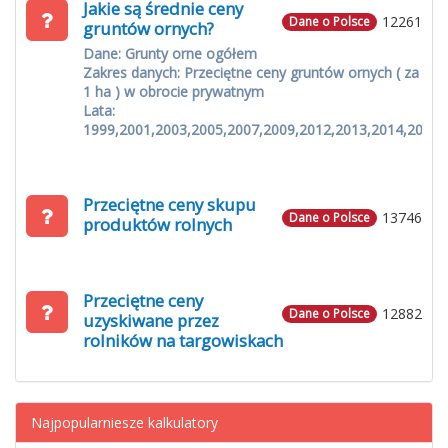
Jakie są średnie ceny
12261
Dane o Polsce
gruntów ornych?
Dane: Grunty orne ogółem
Zakres danych: Przeciętne ceny gruntów ornych ( za
1 ha ) w obrocie prywatnym
Lata:
1999,2001,2003,2005,2007,2009,2012,2013,2014,2015
Przeciętne ceny skupu
13746
Dane o Polsce
produktów rolnych
Przeciętne ceny
12882
Dane o Polsce
uzyskiwane przez
rolników na targowiskach
Najpopularniesze kalkulatory