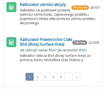
Kalkulator zwrotu akcyzy
26757
Finansowe
Kalkulator na podstawie podanej
wartości samochodu, zapłaconego podatku i
pojemności silnika oblicza kwotę zwrotu podatku
akcyzowego.
Kalkulator Powierzchni Ciała
221041
Zdrowie
BSA (Body Surface Area)
Jak obliczyć swoje BSA? Jak sprawdzić BSA?
Kalkulator oblicza BSA (Body Surface Area) za
pomocą wzoru Mostellera oraz DuBois'a.
1
2
3
4
5
...
>