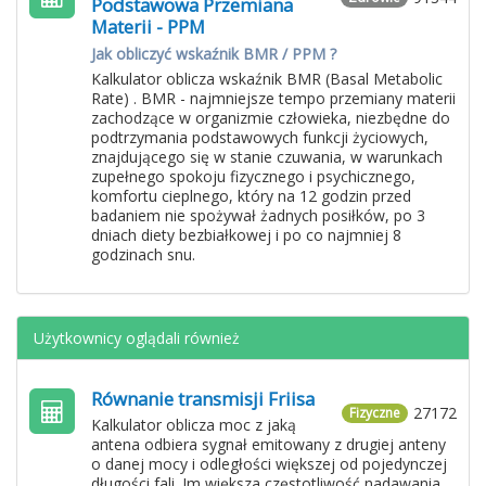
Podstawowa Przemiana
Materii - PPM
Jak obliczyć wskaźnik BMR / PPM ?
Kalkulator oblicza wskaźnik BMR (Basal Metabolic
Rate) . BMR - najmniejsze tempo przemiany materii
zachodzące w organizmie człowieka, niezbędne do
podtrzymania podstawowych funkcji życiowych,
znajdującego się w stanie czuwania, w warunkach
zupełnego spokoju fizycznego i psychicznego,
komfortu cieplnego, który na 12 godzin przed
badaniem nie spożywał żadnych posiłków, po 3
dniach diety bezbiałkowej i po co najmniej 8
godzinach snu.
Użytkownicy oglądali również
Równanie transmisji Friisa
27172
Fizyczne
Kalkulator oblicza moc z jaką
antena odbiera sygnał emitowany z drugiej anteny
o danej mocy i odległości większej od pojedynczej
długości fali. Im większa częstotliwość nadawania