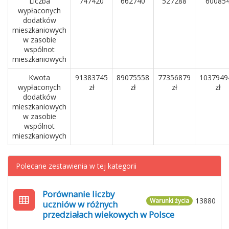
Liczba
747420
662740
527288
60085
wypłaconych
dodatków
mieszkaniowych
w zasobie
wspólnot
mieszkaniowych
Kwota
91383745
89075558
77356879
1037949
wypłaconych
zł
zł
zł
zł
dodatków
mieszkaniowych
w zasobie
wspólnot
mieszkaniowych
Polecane zestawienia w tej kategorii
Porównanie liczby
13880
Warunki życia
uczniów w różnych
przedziałach wiekowych w Polsce