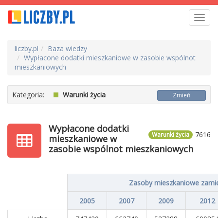
Toggl
navig
liczby.pl
Baza wiedzy
Wypłacone dodatki mieszkaniowe w zasobie wspólnot
mieszkaniowych
Kategoria:
Warunki życia
Zmień
Wypłacone dodatki
7616
Warunki życia
mieszkaniowe w
zasobie wspólnot mieszkaniowych
Zasoby mieszkaniowe zamie
2005
2007
2009
2012