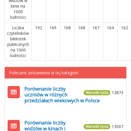
widzów w
kinie na
1000
ludności
Liczba
192
169
168
168
167
164
162
czytelników
bibliotek
publicznych
na 1000
ludności
Polecane zestawienia w tej kategorii
Porównanie liczby
13873
Warunki życia
uczniów w różnych
przedziałach wiekowych w Polsce
Porównanie liczby
13007
Warunki życia
widzów w kinach i