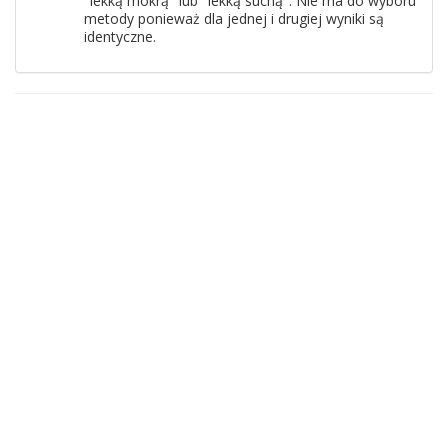
"lekką mokrą" lub "lekką suchą". Nie ma do wyboru
metody ponieważ dla jednej i drugiej wyniki są
identyczne.