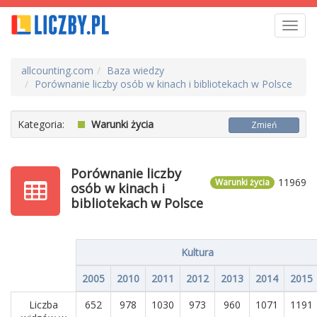
Toggl
navig
allcounting.com
Baza wiedzy
Porównanie liczby osób w kinach i bibliotekach w Polsce
Kategoria:
Warunki życia
Zmień
Porównanie liczby
11969
Warunki życia
osób w kinach i
bibliotekach w Polsce
Kultura
2005
2010
2011
2012
2013
2014
2015
Liczba
652
978
1030
973
960
1071
1191