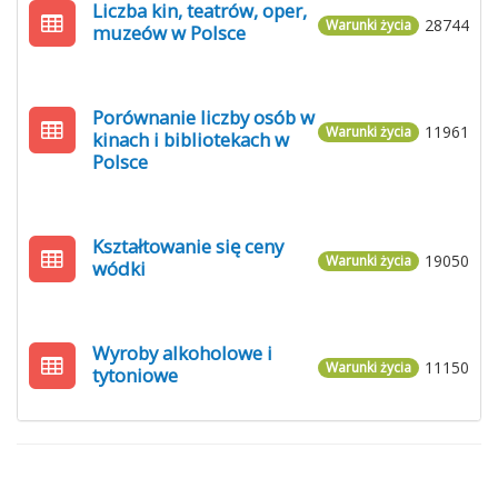
Liczba kin, teatrów, oper,
28744
Warunki życia
muzeów w Polsce
Porównanie liczby osób w
11961
Warunki życia
kinach i bibliotekach w
Polsce
Kształtowanie się ceny
19050
Warunki życia
wódki
Wyroby alkoholowe i
11150
Warunki życia
tytoniowe