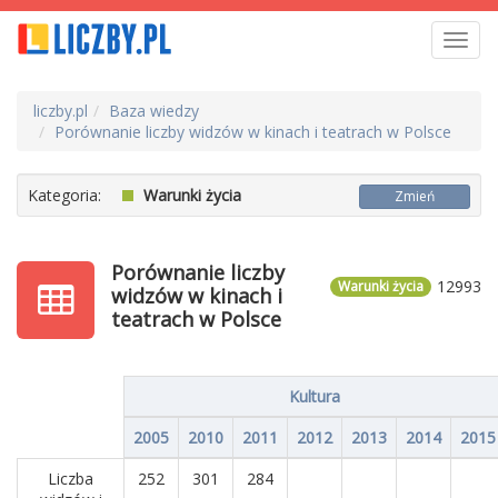
Toggl
navig
liczby.pl
Baza wiedzy
Porównanie liczby widzów w kinach i teatrach w Polsce
Kategoria:
Warunki życia
Zmień
Porównanie liczby
12993
Warunki życia
widzów w kinach i
teatrach w Polsce
Kultura
2005
2010
2011
2012
2013
2014
2015
Liczba
252
301
284