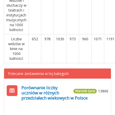
widzów i
słuchaczy w
teatrach i
instytucjach
muzycznych
na 1000
ludności
Liczba
652
978
1030
973
960
1071
1191
widzów w
kinie na
1000
ludności
Polecane zestawienia w tej kategorii
Porównanie liczby
13866
Warunki życia
uczniów w różnych
przedziałach wiekowych w Polsce