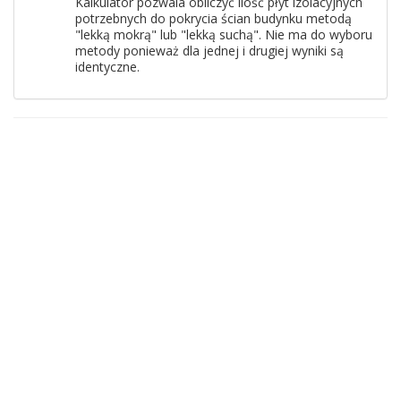
Kalkulator pozwala obliczyć ilość płyt izolacyjnych
potrzebnych do pokrycia ścian budynku metodą
"lekką mokrą" lub "lekką suchą". Nie ma do wyboru
metody ponieważ dla jednej i drugiej wyniki są
identyczne.