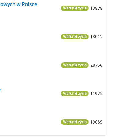
kowych w Polsce
13878
Warunki życia
13012
Warunki życia
28756
Warunki życia
e
11975
Warunki życia
19069
Warunki życia