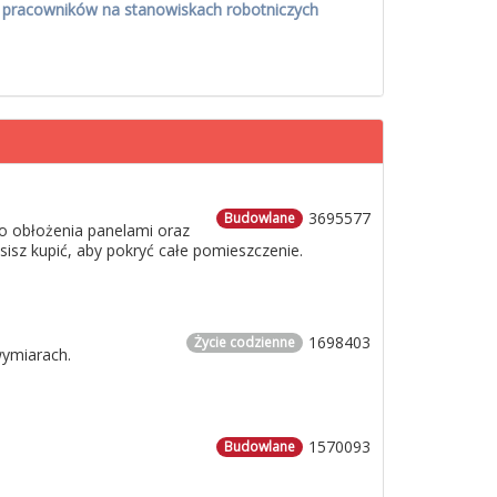
 pracowników na stanowiskach robotniczych
3695577
Budowlane
o obłożenia panelami oraz
usisz kupić, aby pokryć całe pomieszczenie.
1698403
Życie codzienne
wymiarach.
1570093
Budowlane