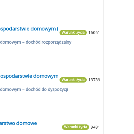
 gospodarstwie domowym (
16061
Warunki życia
e domowym – dochód rozporządzalny
w gospodarstwie domowym
13789
Warunki życia
e domowym – dochód do dyspozycji
odarstwo domowe
9491
Warunki życia