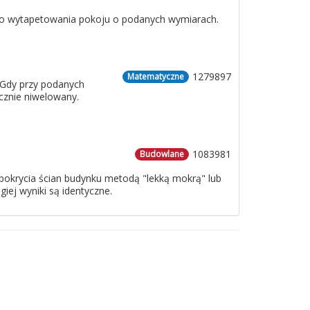
 do wytapetowania pokoju o podanych wymiarach.
1279897
Matematyczne
 Gdy przy podanych
cznie niwelowany.
1083981
Budowlane
o pokrycia ścian budynku metodą "lekką mokrą" lub
iej wyniki są identyczne.