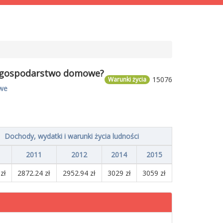
 1 gospodarstwo domowe?
15076
Warunki życia
owe
Dochody, wydatki i warunki życia ludności
2011
2012
2014
2015
zł
2872.24 zł
2952.94 zł
3029 zł
3059 zł