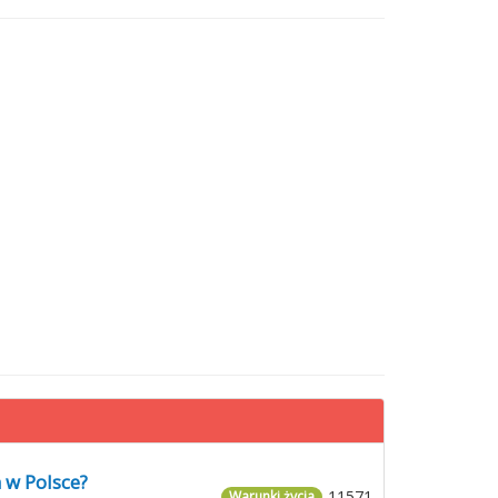
 w Polsce?
11571
Warunki życia