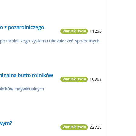
o z pozarolniczego
11256
Warunki życia
z pozarolniczego systemu ubezpieczeń społecznych
minalna butto rolników
10369
Warunki życia
olników indywidualnych
owym?
22728
Warunki życia