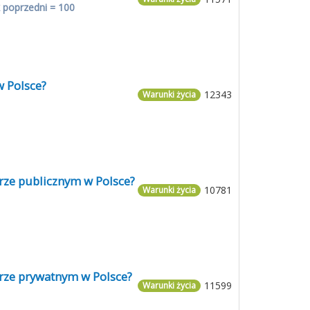
 poprzedni = 100
w Polsce?
12343
Warunki życia
orze publicznym w Polsce?
10781
Warunki życia
orze prywatnym w Polsce?
11599
Warunki życia