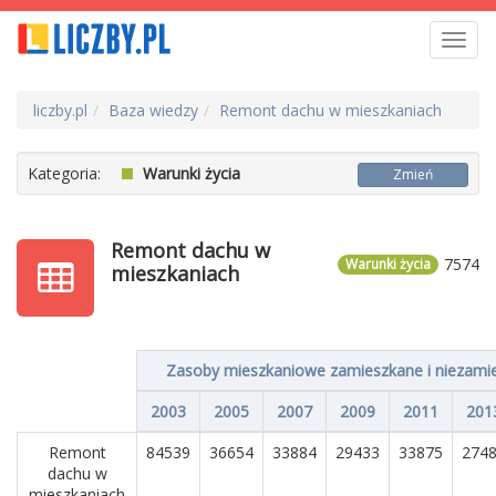
Toggl
navig
liczby.pl
Baza wiedzy
Remont dachu w mieszkaniach
Kategoria:
Warunki życia
Zmień
Remont dachu w
7574
Warunki życia
mieszkaniach
Zasoby mieszkaniowe zamieszkane i niezami
2003
2005
2007
2009
2011
201
Remont
84539
36654
33884
29433
33875
274
dachu w
mieszkaniach