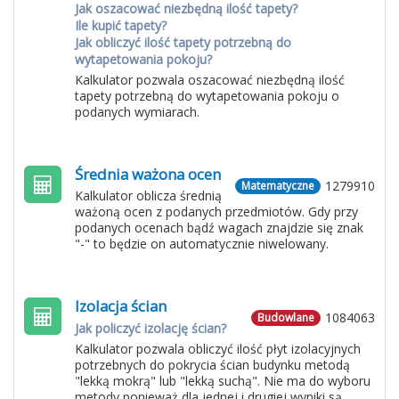
Jak oszacować niezbędną ilość tapety?
Ile kupić tapety?
Jak obliczyć ilość tapety potrzebną do
wytapetowania pokoju?
Kalkulator pozwala oszacować niezbędną ilość
tapety potrzebną do wytapetowania pokoju o
podanych wymiarach.
Średnia ważona ocen
1279910
Matematyczne
Kalkulator oblicza średnią
ważoną ocen z podanych przedmiotów. Gdy przy
podanych ocenach bądź wagach znajdzie się znak
"-" to będzie on automatycznie niwelowany.
Izolacja ścian
1084063
Budowlane
Jak policzyć izolację ścian?
Kalkulator pozwala obliczyć ilość płyt izolacyjnych
potrzebnych do pokrycia ścian budynku metodą
"lekką mokrą" lub "lekką suchą". Nie ma do wyboru
metody ponieważ dla jednej i drugiej wyniki są