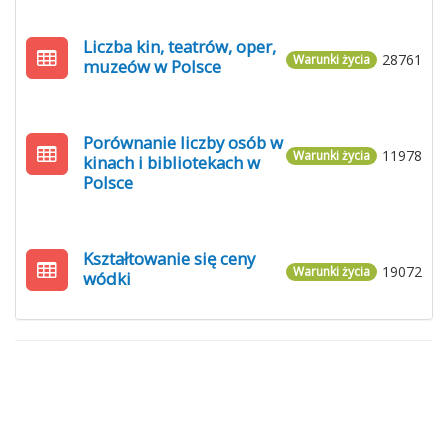
Liczba kin, teatrów, oper,
28761
Warunki życia
muzeów w Polsce
Porównanie liczby osób w
11978
Warunki życia
kinach i bibliotekach w
Polsce
Kształtowanie się ceny
19072
Warunki życia
wódki