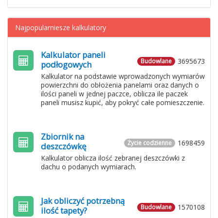
Najpopularniesze kalkulatory
Kalkulator paneli
3695673
Budowlane
podłogowych
Kalkulator na podstawie wprowadzonych wymiarów
powierzchni do obłożenia panelami oraz danych o
ilości paneli w jednej paczce, oblicza ile paczek
paneli musisz kupić, aby pokryć całe pomieszczenie.
Zbiornik na
1698459
Życie codzienne
deszczówkę
Kalkulator oblicza ilość zebranej deszczówki z
dachu o podanych wymiarach.
Jak obliczyć potrzebną
1570108
Budowlane
ilość tapety?