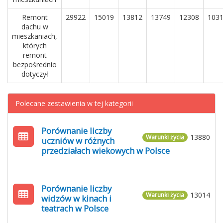
Remont
29922
15019
13812
13749
12308
103
dachu w
mieszkaniach,
których
remont
bezpośrednio
dotyczył
Polecane zestawienia w tej kategorii
Porównanie liczby
13880
Warunki życia
uczniów w różnych
przedziałach wiekowych w Polsce
Porównanie liczby
13014
Warunki życia
widzów w kinach i
teatrach w Polsce