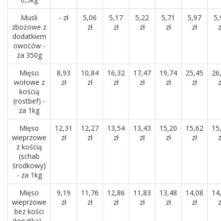
Musli
- zł
5,06
5,17
5,22
5,71
5,97
5,
zbożowe z
zł
zł
zł
zł
zł
z
dodatkiem
owoców -
za 350g
Mięso
8,93
10,84
16,32
17,47
19,74
25,45
26
wołowe z
zł
zł
zł
zł
zł
zł
z
kością
(rostbef) -
za 1kg
Mięso
12,31
12,27
13,54
13,43
15,20
15,62
15
wieprzowe
zł
zł
zł
zł
zł
zł
z
z kością
(schab
środkowy)
- za 1kg
Mięso
9,19
11,76
12,86
11,83
13,48
14,08
14
wieprzowe
zł
zł
zł
zł
zł
zł
z
bez kości
(łopatka) -