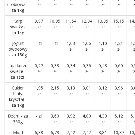
drobiowa -
zł
zł
zł
zł
zł
zł
z
za 1kg
Karp
9,97
10,95
11,54
12,04
13,05
15,15
14
świeży -
zł
zł
zł
zł
zł
zł
z
za 1kg
Jogurt
- zł
- zł
1,03
1,06
1,10
1,21
1,
owocowy
zł
zł
zł
zł
z
- za 150g
Jaja kurze
0,27
0,33
0,34
0,36
0,43
0,60
0,
świeże -
zł
zł
zł
zł
zł
zł
z
za 1szt.
Cukier
1,95
2,15
3,13
3,01
3,12
3,96
3,
biały
zł
zł
zł
zł
zł
zł
z
kryształ -
za 1kg
Dżem - za
- zł
3,60
3,92
4,00
4,39
5,12
5,
360g
zł
zł
zł
zł
zł
z
Miód
6,38
6,73
7,42
7,47
8,81
10,87
10