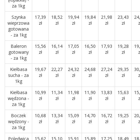
za 1kg
Szynka
17,39
18,52
19,94
19,84
21,98
23,43
24
wieprzowa
zł
zł
zł
zł
zł
zł
z
gotowana
- za 1kg
Baleron
15,56
16,14
17,05
16,50
17,93
19,28
19
gotowany
zł
zł
zł
zł
zł
zł
z
- za 1kg
Kiełbasa
19,67
22,27
24,32
24,68
27,24
29,35
30
sucha - za
zł
zł
zł
zł
zł
zł
z
1kg
Kiełbasa
10,99
11,34
11,98
11,90
13,83
15,63
15
wędzona -
zł
zł
zł
zł
zł
zł
z
za 1kg
Boczek
10,68
13,34
15,09
14,70
16,72
19,25
20
wędzony -
zł
zł
zł
zł
zł
zł
z
za 1kg
Polędwica
15,62
15,10
15,91
15,89
17,25
18,49
18