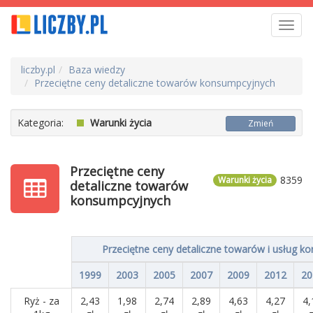
Toggl
navig
liczby.pl
Baza wiedzy
Przeciętne ceny detaliczne towarów konsumpcyjnych
Kategoria:
Warunki życia
Zmień
Przeciętne ceny
8359
Warunki życia
detaliczne towarów
konsumpcyjnych
Przeciętne ceny detaliczne towarów i usług k
1999
2003
2005
2007
2009
2012
20
Ryż - za
2,43
1,98
2,74
2,89
4,63
4,27
4,