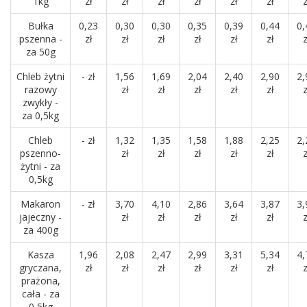
1kg
zł
zł
zł
zł
zł
zł
z
Bułka
0,23
0,30
0,30
0,35
0,39
0,44
0,
pszenna -
zł
zł
zł
zł
zł
zł
z
za 50g
Chleb żytni
- zł
1,56
1,69
2,04
2,40
2,90
2,
razowy
zł
zł
zł
zł
zł
z
zwykły -
za 0,5kg
Chleb
- zł
1,32
1,35
1,58
1,88
2,25
2,
pszenno-
zł
zł
zł
zł
zł
z
żytni - za
0,5kg
Makaron
- zł
3,70
4,10
2,86
3,64
3,87
3,
jajeczny -
zł
zł
zł
zł
zł
z
za 400g
Kasza
1,96
2,08
2,47
2,99
3,31
5,34
4,
gryczana,
zł
zł
zł
zł
zł
zł
z
prażona,
cała - za
0,5kg