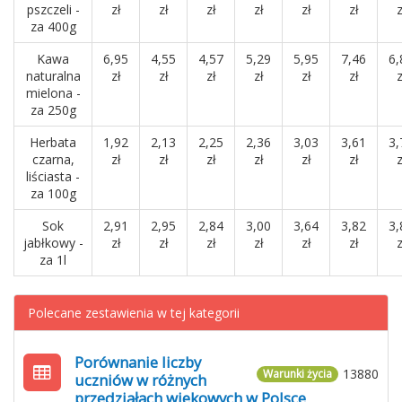
pszczeli -
zł
zł
zł
zł
zł
zł
z
za 400g
Kawa
6,95
4,55
4,57
5,29
5,95
7,46
6,
naturalna
zł
zł
zł
zł
zł
zł
z
mielona -
za 250g
Herbata
1,92
2,13
2,25
2,36
3,03
3,61
3,
czarna,
zł
zł
zł
zł
zł
zł
z
liściasta -
za 100g
Sok
2,91
2,95
2,84
3,00
3,64
3,82
3,
jabłkowy -
zł
zł
zł
zł
zł
zł
z
za 1l
Polecane zestawienia w tej kategorii
Porównanie liczby
13880
Warunki życia
uczniów w różnych
przedziałach wiekowych w Polsce