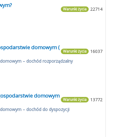
owym?
22714
Warunki życia
 gospodarstwie domowym (
16037
Warunki życia
e domowym – dochód rozporządzalny
w gospodarstwie domowym
13772
Warunki życia
e domowym – dochód do dyspozycji