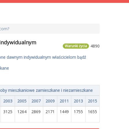
rcom?
 indywidualnym
4890
Warunki życia
one dawnym indywidualnym właścicielom bądź
zkane
oby mieszkaniowe zamieszkane i niezamieszkane
2003
2005
2007
2009
2011
2013
2015
3125
1264
2869
2171
1449
1755
1655