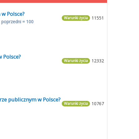
 w Polsce?
11551
Warunki życia
 poprzedni = 100
w Polsce?
12332
Warunki życia
orze publicznym w Polsce?
10767
Warunki życia