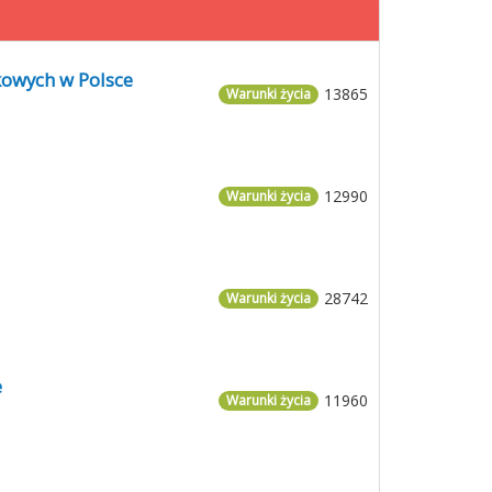
kowych w Polsce
13865
Warunki życia
12990
Warunki życia
28742
Warunki życia
e
11960
Warunki życia