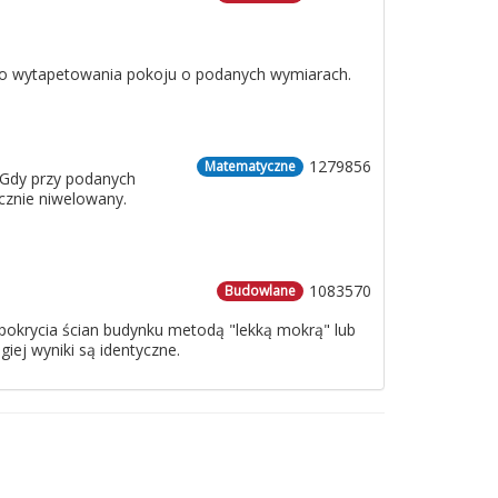
 do wytapetowania pokoju o podanych wymiarach.
1279856
Matematyczne
 Gdy przy podanych
cznie niwelowany.
1083570
Budowlane
o pokrycia ścian budynku metodą "lekką mokrą" lub
iej wyniki są identyczne.