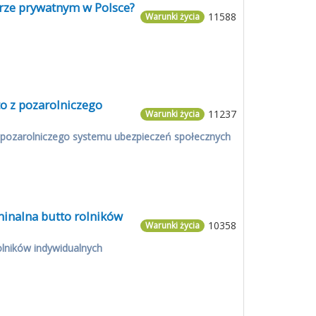
orze prywatnym w Polsce?
11588
Warunki życia
o z pozarolniczego
11237
Warunki życia
z pozarolniczego systemu ubezpieczeń społecznych
minalna butto rolników
10358
Warunki życia
olników indywidualnych