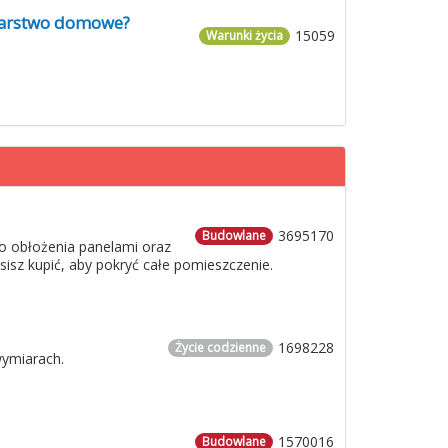
odarstwo domowe?
15059
Warunki życia
3695170
Budowlane
o obłożenia panelami oraz
usisz kupić, aby pokryć całe pomieszczenie.
1698228
Życie codzienne
wymiarach.
1570016
Budowlane