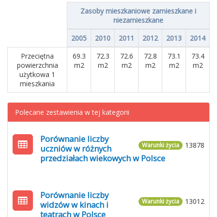
Zasoby mieszkaniowe zamieszkane i
niezamieszkane
2005
2010
2011
2012
2013
2014
Przeciętna
69.3
72.3
72.6
72.8
73.1
73.4
powierzchnia
m2
m2
m2
m2
m2
m2
użytkowa 1
mieszkania
Polecane zestawienia w tej kategorii
Porównanie liczby
13878
Warunki życia
uczniów w różnych
przedziałach wiekowych w Polsce
Porównanie liczby
13012
Warunki życia
widzów w kinach i
teatrach w Polsce