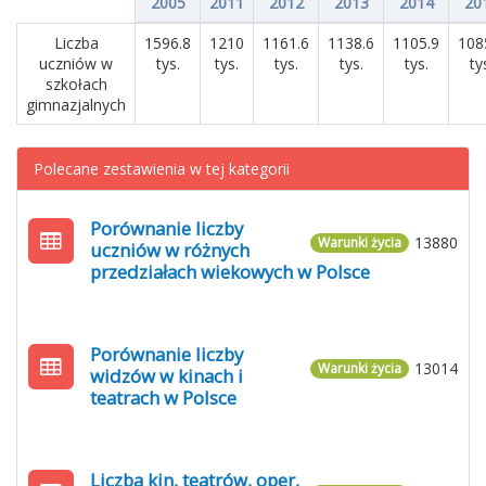
2005
2011
2012
2013
2014
20
Liczba
1596.8
1210
1161.6
1138.6
1105.9
108
uczniów w
tys.
tys.
tys.
tys.
tys.
ty
szkołach
gimnazjalnych
Polecane zestawienia w tej kategorii
Porównanie liczby
13880
Warunki życia
uczniów w różnych
przedziałach wiekowych w Polsce
Porównanie liczby
13014
Warunki życia
widzów w kinach i
teatrach w Polsce
Liczba kin, teatrów, oper,