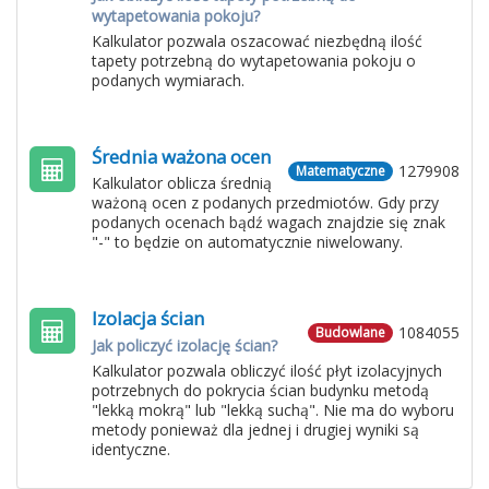
wytapetowania pokoju?
Kalkulator pozwala oszacować niezbędną ilość
tapety potrzebną do wytapetowania pokoju o
podanych wymiarach.
Średnia ważona ocen
1279908
Matematyczne
Kalkulator oblicza średnią
ważoną ocen z podanych przedmiotów. Gdy przy
podanych ocenach bądź wagach znajdzie się znak
"-" to będzie on automatycznie niwelowany.
Izolacja ścian
1084055
Budowlane
Jak policzyć izolację ścian?
Kalkulator pozwala obliczyć ilość płyt izolacyjnych
potrzebnych do pokrycia ścian budynku metodą
"lekką mokrą" lub "lekką suchą". Nie ma do wyboru
metody ponieważ dla jednej i drugiej wyniki są
identyczne.