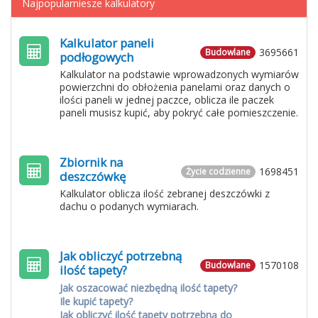
Najpopularniesze kalkulatory
Kalkulator paneli
3695661
Budowlane
podłogowych
Kalkulator na podstawie wprowadzonych wymiarów
powierzchni do obłożenia panelami oraz danych o
ilości paneli w jednej paczce, oblicza ile paczek
paneli musisz kupić, aby pokryć całe pomieszczenie.
Zbiornik na
1698451
Życie codzienne
deszczówkę
Kalkulator oblicza ilość zebranej deszczówki z
dachu o podanych wymiarach.
Jak obliczyć potrzebną
1570108
Budowlane
ilość tapety?
Jak oszacować niezbędną ilość tapety?
Ile kupić tapety?
Jak obliczyć ilość tapety potrzebną do