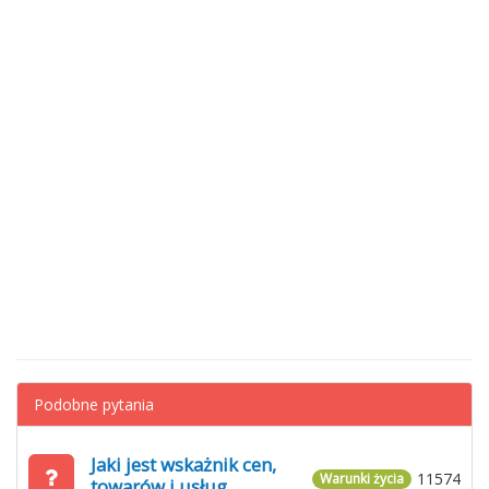
Podobne pytania
Jaki jest wskażnik cen,
11574
Warunki życia
towarów i usług