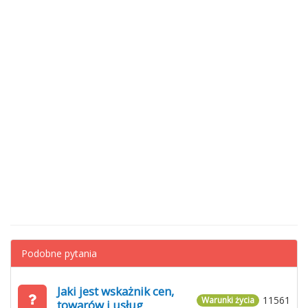
Podobne pytania
Jaki jest wskażnik cen,
11561
Warunki życia
towarów i usług