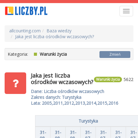
Toggl
navig
allcounting.com
Baza wiedzy
Jaka jest liczba ośrodków wczasowych?
Kategoria:
Warunki życia
Zmień
Jaka jest liczba
5622
Warunki życia
ośrodków wczasowych?
Dane: Liczba ośrodków wczasowych
Zakres danych: Turystyka
Lata: 2005,2011,2012,2013,2014,2015,2016
Turystyka
31-
31-
31-
31-
31-
31-
31-