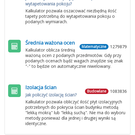
wytapetowania pokoju?
Kalkulator pozwala oszacować niezbędną ilość
tapety potrzebną do wytapetowania pokoju o
podanych wymiarach.
Średnia ważona ocen
1279879
Matematyczne
Kalkulator oblicza średnią
ważoną ocen z podanych przedmiotów. Gdy przy
podanych ocenach bądź wagach znajdzie się znak
"-" to będzie on automatycznie niwelowany.
Izolacja ścian
1083836
Budowlane
Jak policzyć izolację ścian?
Kalkulator pozwala obliczyć ilość płyt izolacyjnych
potrzebnych do pokrycia ścian budynku metodą
"lekką mokrą" lub "lekką suchą". Nie ma do wyboru
metody ponieważ dla jednej i drugiej wyniki są
identyczne.