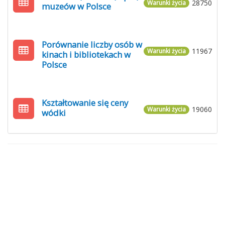
28750
Warunki życia
muzeów w Polsce
Porównanie liczby osób w
11967
Warunki życia
kinach i bibliotekach w
Polsce
Kształtowanie się ceny
19060
Warunki życia
wódki