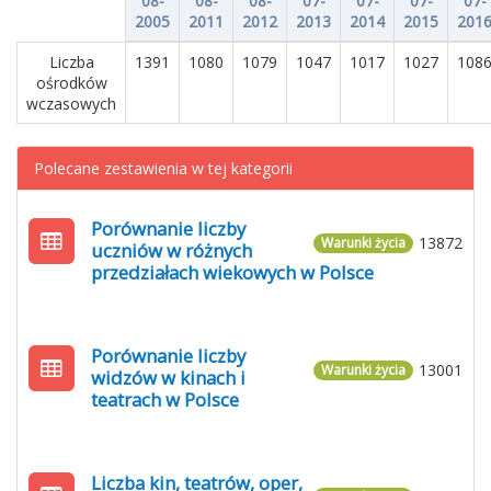
08-
08-
08-
07-
07-
07-
07-
2005
2011
2012
2013
2014
2015
201
Liczba
1391
1080
1079
1047
1017
1027
108
ośrodków
wczasowych
Polecane zestawienia w tej kategorii
Porównanie liczby
13872
Warunki życia
uczniów w różnych
przedziałach wiekowych w Polsce
Porównanie liczby
13001
Warunki życia
widzów w kinach i
teatrach w Polsce
Liczba kin, teatrów, oper,