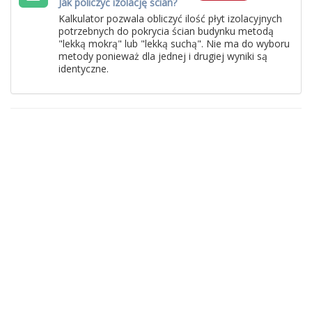
Jak policzyć izolację ścian?
Kalkulator pozwala obliczyć ilość płyt izolacyjnych
potrzebnych do pokrycia ścian budynku metodą
"lekką mokrą" lub "lekką suchą". Nie ma do wyboru
metody ponieważ dla jednej i drugiej wyniki są
identyczne.