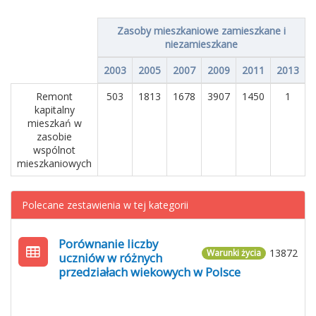
Zasoby mieszkaniowe zamieszkane i
niezamieszkane
2003
2005
2007
2009
2011
2013
Remont
503
1813
1678
3907
1450
1
kapitalny
mieszkań w
zasobie
wspólnot
mieszkaniowych
Polecane zestawienia w tej kategorii
Porównanie liczby
13872
Warunki życia
uczniów w różnych
przedziałach wiekowych w Polsce