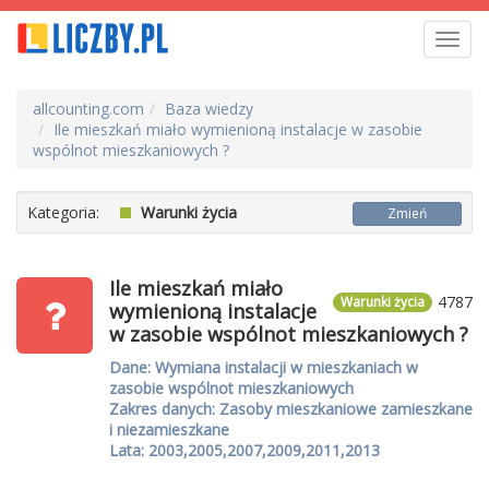
Toggl
navig
allcounting.com
Baza wiedzy
Ile mieszkań miało wymienioną instalacje w zasobie
wspólnot mieszkaniowych ?
Kategoria:
Warunki życia
Zmień
Ile mieszkań miało
4787
Warunki życia
wymienioną instalacje
w zasobie wspólnot mieszkaniowych ?
Dane: Wymiana instalacji w mieszkaniach w
zasobie wspólnot mieszkaniowych
Zakres danych: Zasoby mieszkaniowe zamieszkane
i niezamieszkane
Lata: 2003,2005,2007,2009,2011,2013