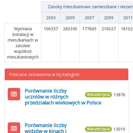
Zasoby mieszkaniowe zamieszkane i nieza
2003
2005
2007
2009
2011
Wymiana
106337
260345
177665
216027
18102
instalacji w
mieszkaniach w
zasobie
wspólnot
mieszkaniowych
Polecane zestawienia w tej kategorii
Porównanie liczby
13876
Warunki życia
uczniów w różnych
przedziałach wiekowych w Polsce
Porównanie liczby
13010
Warunki życia
widzów w kinach i