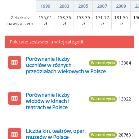
1999
2003
2005
2007
2009
2
Żelazko z
155,01
153,36
158,39
171,17
181,50
19
nawilżaczem
zł
zł
zł
zł
zł
Polecane zestawienia w tej kategorii
Porównanie liczby
13884
Warunki życia
uczniów w różnych
przedziałach wiekowych w Polsce
Porównanie liczby
13022
Warunki życia
widzów w kinach i
teatrach w Polsce
Liczba kin, teatrów, oper,
28763
Warunki życia
muzeów w Polsce