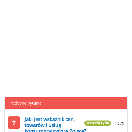
Podobne pytania
Jaki jest wskażnik cen,
11579
Warunki życia
towarów i usług
konsumpcyjnych w Polsce?