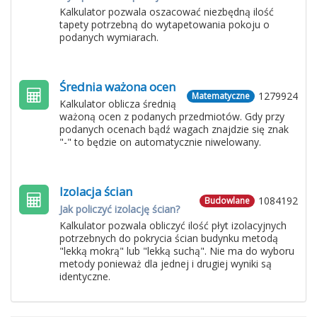
Kalkulator pozwala oszacować niezbędną ilość
tapety potrzebną do wytapetowania pokoju o
podanych wymiarach.
Średnia ważona ocen
1279924
Matematyczne
Kalkulator oblicza średnią
ważoną ocen z podanych przedmiotów. Gdy przy
podanych ocenach bądź wagach znajdzie się znak
"-" to będzie on automatycznie niwelowany.
Izolacja ścian
1084192
Budowlane
Jak policzyć izolację ścian?
Kalkulator pozwala obliczyć ilość płyt izolacyjnych
potrzebnych do pokrycia ścian budynku metodą
"lekką mokrą" lub "lekką suchą". Nie ma do wyboru
metody ponieważ dla jednej i drugiej wyniki są
identyczne.