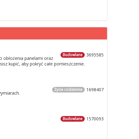
3695585
Budowlane
o obłożenia panelami oraz
usisz kupić, aby pokryć całe pomieszczenie.
1698407
Życie codzienne
wymiarach.
1570093
Budowlane