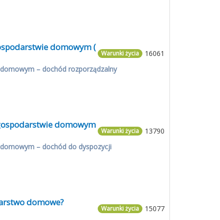
 gospodarstwie domowym (
16061
Warunki życia
e domowym – dochód rozporządzalny
w gospodarstwie domowym
13790
Warunki życia
e domowym – dochód do dyspozycji
odarstwo domowe?
15077
Warunki życia