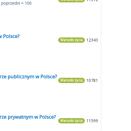
 poprzedni = 100
w Polsce?
12343
Warunki życia
orze publicznym w Polsce?
10781
Warunki życia
orze prywatnym w Polsce?
11599
Warunki życia