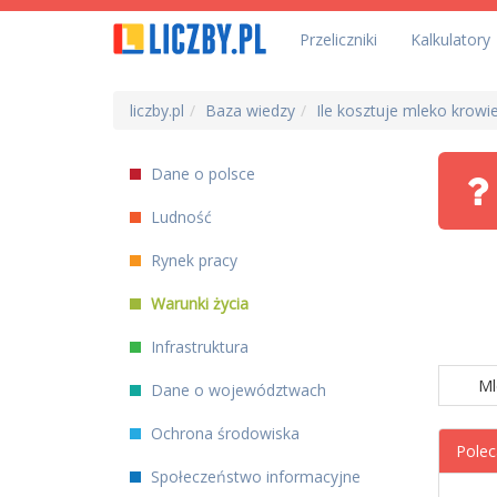
Przeliczniki
Kalkulatory
liczby.pl
Baza wiedzy
Ile kosztuje mleko krowi
Dane o polsce
Ludność
Rynek pracy
Warunki życia
Infrastruktura
Ml
Dane o województwach
Ochrona środowiska
Polec
Społeczeństwo informacyjne