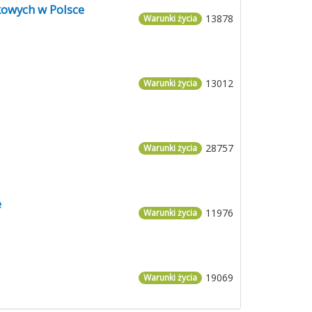
kowych w Polsce
13878
Warunki życia
13012
Warunki życia
28757
Warunki życia
e
11976
Warunki życia
19069
Warunki życia