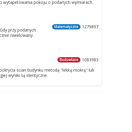
 do wytapetowania pokoju o podanych wymiarach.
1279897
Matematyczne
 Gdy przy podanych
cznie niwelowany.
1083983
Budowlane
o pokrycia ścian budynku metodą "lekką mokrą" lub
iej wyniki są identyczne.