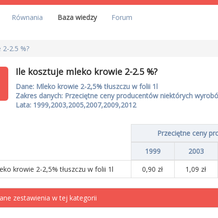
Równania
Baza wiedzy
Forum
e 2-2.5 %?
Ile kosztuje mleko krowie 2-2.5 %?
Dane: Mleko krowie 2-2,5% tłuszczu w folii 1l
Zakres danych: Przeciętne ceny producentów niektórych wyro
Lata: 1999,2003,2005,2007,2009,2012
Przeciętne ceny p
1999
2003
eko krowie 2-2,5% tłuszczu w folii 1l
0,90 zł
1,09 zł
ane zestawienia w tej kategorii