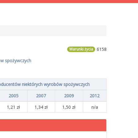
6158
Warunki życia
bów spożywczych
roducentów niektórych wyrobów spożywczych
2005
2007
2009
2012
1,21 zł
1,34 zł
1,50 zł
n/a