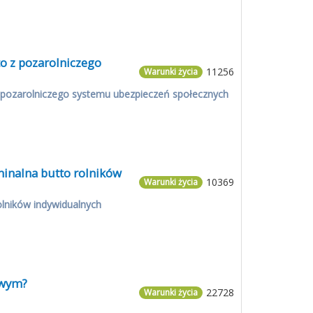
o z pozarolniczego
11256
Warunki życia
z pozarolniczego systemu ubezpieczeń społecznych
minalna butto rolników
10369
Warunki życia
olników indywidualnych
owym?
22728
Warunki życia