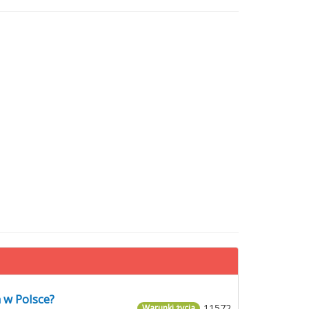
 w Polsce?
11572
Warunki życia