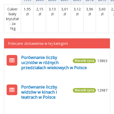
Cukier
1,95
2,15
3,13
3,01
3,12
3,96
3,60
2
biały
zł
zł
zł
zł
zł
zł
zł
kryształ
- za
1kg
Polecane zestawienia w tej kategorii
Porównanie liczby
13863
Warunki życia
uczniów w różnych
przedziałach wiekowych w Polsce
Porównanie liczby
12987
Warunki życia
widzów w kinach i
teatrach w Polsce