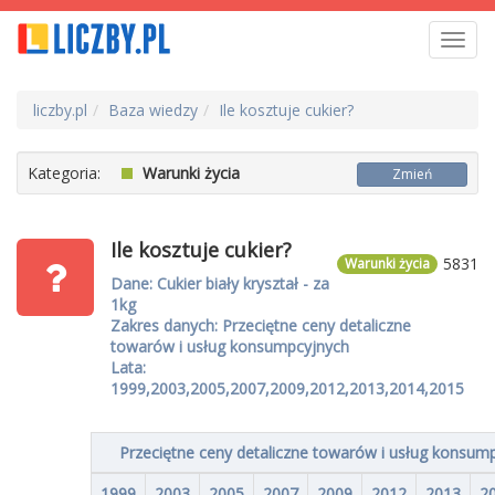
Toggl
navig
liczby.pl
Baza wiedzy
Ile kosztuje cukier?
Kategoria:
Warunki życia
Zmień
Ile kosztuje cukier?
5831
Warunki życia
Dane: Cukier biały kryształ - za
1kg
Zakres danych: Przeciętne ceny detaliczne
towarów i usług konsumpcyjnych
Lata:
1999,2003,2005,2007,2009,2012,2013,2014,2015
Przeciętne ceny detaliczne towarów i usług konsum
1999
2003
2005
2007
2009
2012
2013
2