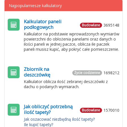
Najpopularniesze kalkulatory
Kalkulator paneli
3695148
Budowlane
podłogowych
Kalkulator na podstawie wprowadzonych wymiarów
powierzchni do obłożenia panelami oraz danych o
ilości paneli w jednej paczce, oblicza ile paczek
paneli musisz kupić, aby pokryć całe pomieszczenie.
Zbiornik na
1698212
Życie codzienne
deszczówkę
Kalkulator oblicza ilość zebranej deszczówki z
dachu o podanych wymiarach.
Jak obliczyć potrzebną
1570010
Budowlane
ilość tapety?
Jak oszacować niezbędną ilość tapety?
Ile kupić tapety?