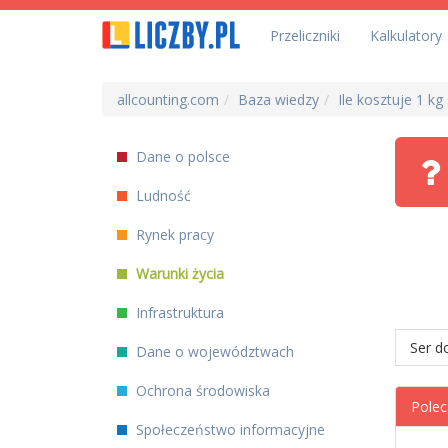
Przeliczniki
Kalkulatory
allcounting.com
Baza wiedzy
Ile kosztuje 1 k
Dane o polsce
Ludność
Rynek pracy
Warunki życia
Infrastruktura
Ser d
Dane o województwach
Ochrona środowiska
Polec
Społeczeństwo informacyjne