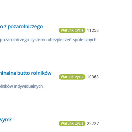
o z pozarolniczego
11256
Warunki życia
z pozarolniczego systemu ubezpieczeń społecznych
minalna butto rolników
10368
Warunki życia
olników indywidualnych
owym?
22727
Warunki życia