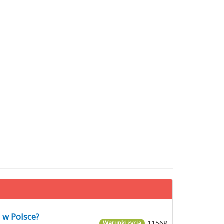
 w Polsce?
11568
Warunki życia