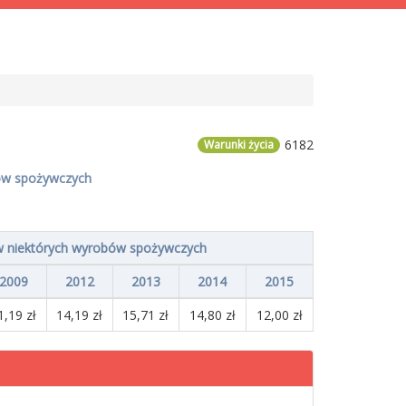
6182
Warunki życia
bów spożywczych
w niektórych wyrobów spożywczych
2009
2012
2013
2014
2015
1,19 zł
14,19 zł
15,71 zł
14,80 zł
12,00 zł