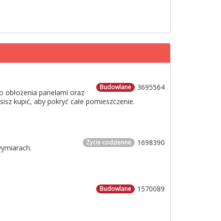
3695564
Budowlane
o obłożenia panelami oraz
usisz kupić, aby pokryć całe pomieszczenie.
1698390
Życie codzienne
wymiarach.
1570089
Budowlane