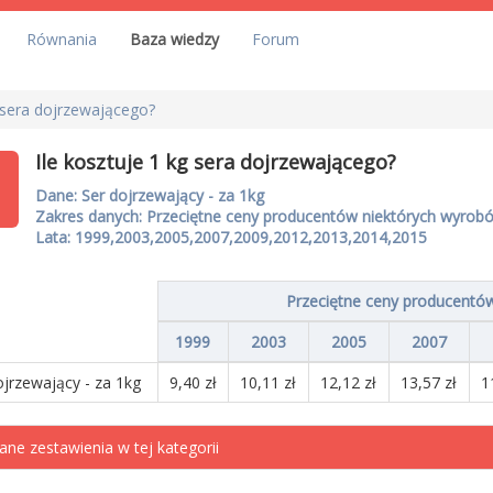
Równania
Baza wiedzy
Forum
g sera dojrzewającego?
Ile kosztuje 1 kg sera dojrzewającego?
Dane: Ser dojrzewający - za 1kg
Zakres danych: Przeciętne ceny producentów niektórych wyro
Lata: 1999,2003,2005,2007,2009,2012,2013,2014,2015
Przeciętne ceny producentó
1999
2003
2005
2007
ojrzewający - za 1kg
9,40 zł
10,11 zł
12,12 zł
13,57 zł
1
ane zestawienia w tej kategorii