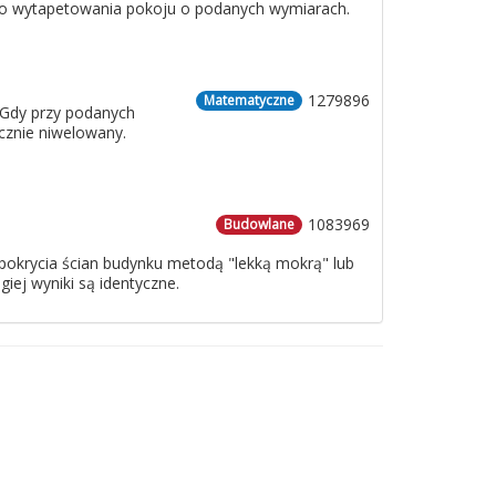
 do wytapetowania pokoju o podanych wymiarach.
1279896
Matematyczne
 Gdy przy podanych
cznie niwelowany.
1083969
Budowlane
o pokrycia ścian budynku metodą "lekką mokrą" lub
iej wyniki są identyczne.