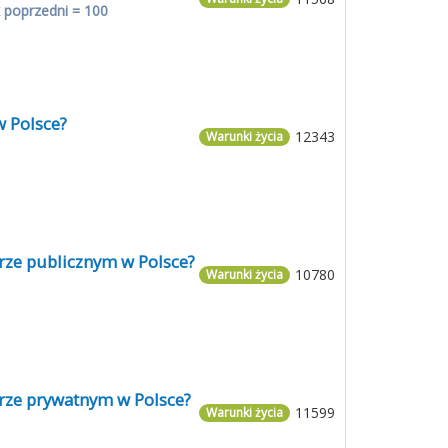
 poprzedni = 100
w Polsce?
12343
Warunki życia
orze publicznym w Polsce?
10780
Warunki życia
orze prywatnym w Polsce?
11599
Warunki życia