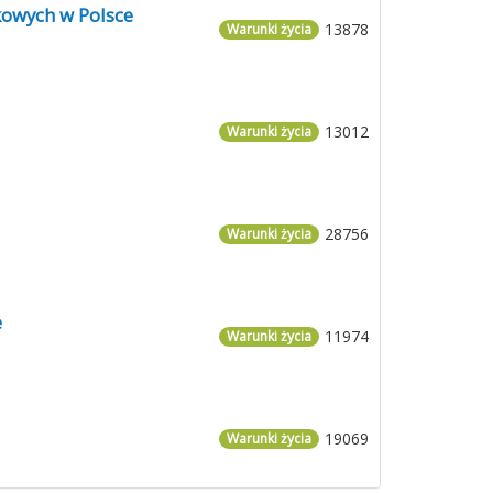
kowych w Polsce
13878
Warunki życia
13012
Warunki życia
28756
Warunki życia
e
11974
Warunki życia
19069
Warunki życia