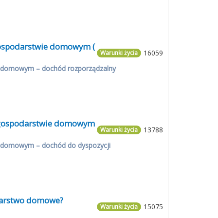
 gospodarstwie domowym (
16059
Warunki życia
e domowym – dochód rozporządzalny
w gospodarstwie domowym
13788
Warunki życia
e domowym – dochód do dyspozycji
odarstwo domowe?
15075
Warunki życia