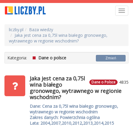
Toggl
navig
liczby.pl
Baza wiedzy
Jaka jest cena za 0,75l wina białego gronowego,
wytrawnego w regionie wschodnim?
Kategoria:
Dane o polsce
Zmień
Jaka jest cena za 0,75l
4835
Dane o Polsce
wina białego
gronowego, wytrawnego w regionie
wschodnim?
Dane: Cena za 0,75l wina białego gronowego,
wytrawnego w regionie wschodnim
Zakres danych: Powierzchnia ogólna
Lata: 2004,2007,2010,2012,2013,2014,2015