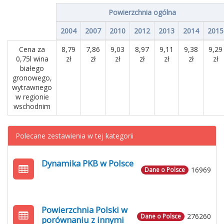
Powierzchnia ogólna
2004
2007
2010
2012
2013
2014
2015
Cena za
8,79
7,86
9,03
8,97
9,11
9,38
9,29
0,75l wina
zł
zł
zł
zł
zł
zł
zł
białego
gronowego,
wytrawnego
w regionie
wschodnim
Polecane zestawienia w tej kategorii
Dynamika PKB w Polsce
16969
Dane o Polsce
Powierzchnia Polski w
276260
Dane o Polsce
porównaniu z innymi