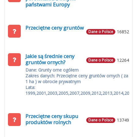
państwami Europy
Przeciętne ceny gruntów
16852
Dane o Polsce
Jakie są średnie ceny
12264
Dane o Polsce
gruntów ornych?
Dane: Grunty orne ogółem
Zakres danych: Przeciętne ceny gruntów ornych ( za
1 ha ) w obrocie prywatnym
Lata:
1999,2001,2003,2005,2007,2009,2012,2013,2014,2015
Przeciętne ceny skupu
13749
Dane o Polsce
produktów rolnych