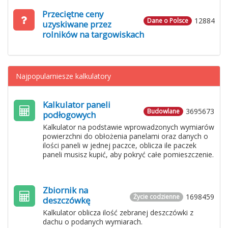
Przeciętne ceny
12884
Dane o Polsce
uzyskiwane przez
rolników na targowiskach
Najpopularniesze kalkulatory
Kalkulator paneli
3695673
Budowlane
podłogowych
Kalkulator na podstawie wprowadzonych wymiarów
powierzchni do obłożenia panelami oraz danych o
ilości paneli w jednej paczce, oblicza ile paczek
paneli musisz kupić, aby pokryć całe pomieszczenie.
Zbiornik na
1698459
Życie codzienne
deszczówkę
Kalkulator oblicza ilość zebranej deszczówki z
dachu o podanych wymiarach.