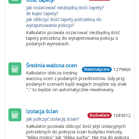
Jak oszacować niezbędną ilość tapety?
Ile kupić tapety?
Jak obliczyć ilość tapety potrzebną do
wytapetowania pokoju?
Kalkulator pozwala oszacować niezbędną ilość
tapety potrzebną do wytapetowania pokoju o
podanych wymiarach.
Średnia ważona ocen
1279860
Matematyczne
Kalkulator oblicza średnią
ważoną ocen z podanych przedmiotów. Gdy przy
podanych ocenach bądź wagach znajdzie się znak
"-" to będzie on automatycznie niwelowany.
Izolacja ścian
1083612
Budowlane
Jak policzyć izolację ścian?
Kalkulator pozwala obliczyć ilość płyt izolacyjnych
potrzebnych do pokrycia ścian budynku metodą
"lekką mokrą" lub "lekką suchą". Nie ma do wyboru