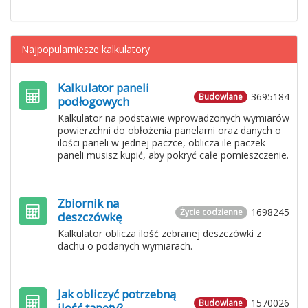
Najpopularniesze kalkulatory
Kalkulator paneli
3695184
Budowlane
podłogowych
Kalkulator na podstawie wprowadzonych wymiarów
powierzchni do obłożenia panelami oraz danych o
ilości paneli w jednej paczce, oblicza ile paczek
paneli musisz kupić, aby pokryć całe pomieszczenie.
Zbiornik na
1698245
Życie codzienne
deszczówkę
Kalkulator oblicza ilość zebranej deszczówki z
dachu o podanych wymiarach.
Jak obliczyć potrzebną
1570026
Budowlane
ilość tapety?