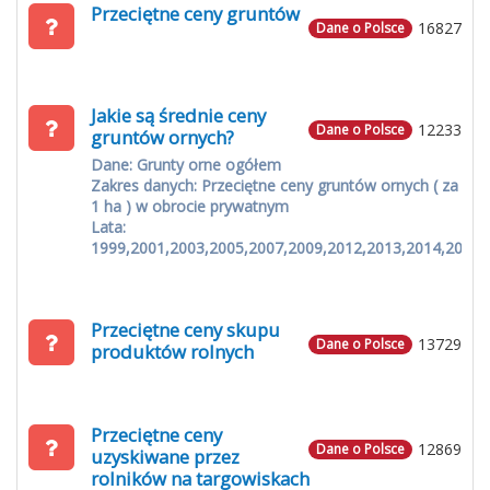
Przeciętne ceny gruntów
16827
Dane o Polsce
Jakie są średnie ceny
12233
Dane o Polsce
gruntów ornych?
Dane: Grunty orne ogółem
Zakres danych: Przeciętne ceny gruntów ornych ( za
1 ha ) w obrocie prywatnym
Lata:
1999,2001,2003,2005,2007,2009,2012,2013,2014,2015
Przeciętne ceny skupu
13729
Dane o Polsce
produktów rolnych
Przeciętne ceny
12869
Dane o Polsce
uzyskiwane przez
rolników na targowiskach