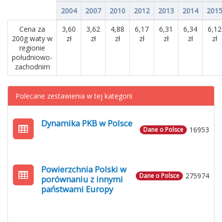
2004
2007
2010
2012
2013
2014
201
Cena za
3,60
3,62
4,88
6,17
6,31
6,34
6,12
200g waty w
zł
zł
zł
zł
zł
zł
zł
regionie
południowo-
zachodnim
Polecane zestawienia w tej kategorii
Dynamika PKB w Polsce
16953
Dane o Polsce
Powierzchnia Polski w
275974
Dane o Polsce
porównaniu z innymi
państwami Europy