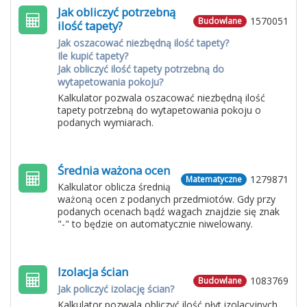
Jak obliczyć potrzebną
1570051
Budowlane
ilość tapety?
Jak oszacować niezbędną ilość tapety?
Ile kupić tapety?
Jak obliczyć ilość tapety potrzebną do
wytapetowania pokoju?
Kalkulator pozwala oszacować niezbędną ilość
tapety potrzebną do wytapetowania pokoju o
podanych wymiarach.
Średnia ważona ocen
1279871
Matematyczne
Kalkulator oblicza średnią
ważoną ocen z podanych przedmiotów. Gdy przy
podanych ocenach bądź wagach znajdzie się znak
"-" to będzie on automatycznie niwelowany.
Izolacja ścian
1083769
Budowlane
Jak policzyć izolację ścian?
Kalkulator pozwala obliczyć ilość płyt izolacyjnych