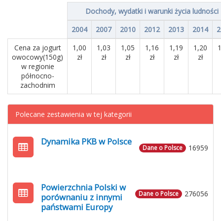
Dochody, wydatki i warunki życia ludności
2004
2007
2010
2012
2013
2014
2
Cena za jogurt
1,00
1,03
1,05
1,16
1,19
1,20
1
owocowy(150g)
zł
zł
zł
zł
zł
zł
w regionie
północno-
zachodnim
Polecane zestawienia w tej kategorii
Dynamika PKB w Polsce
16959
Dane o Polsce
Powierzchnia Polski w
276056
Dane o Polsce
porównaniu z innymi
państwami Europy