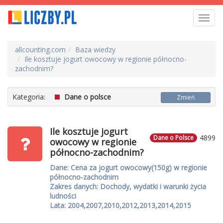
Toggl
navig
allcounting.com
Baza wiedzy
Ile kosztuje jogurt owocowy w regionie północno-
zachodnim?
Kategoria:
Dane o polsce
Zmień
Ile kosztuje jogurt
4899
Dane o Polsce
owocowy w regionie
północno-zachodnim?
Dane: Cena za jogurt owocowy(150g) w regionie
północno-zachodnim
Zakres danych: Dochody, wydatki i warunki życia
ludności
Lata: 2004,2007,2010,2012,2013,2014,2015