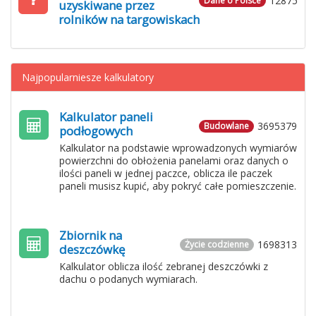
12875
Dane o Polsce
uzyskiwane przez
rolników na targowiskach
Najpopularniesze kalkulatory
Kalkulator paneli
3695379
Budowlane
podłogowych
Kalkulator na podstawie wprowadzonych wymiarów
powierzchni do obłożenia panelami oraz danych o
ilości paneli w jednej paczce, oblicza ile paczek
paneli musisz kupić, aby pokryć całe pomieszczenie.
Zbiornik na
1698313
Życie codzienne
deszczówkę
Kalkulator oblicza ilość zebranej deszczówki z
dachu o podanych wymiarach.