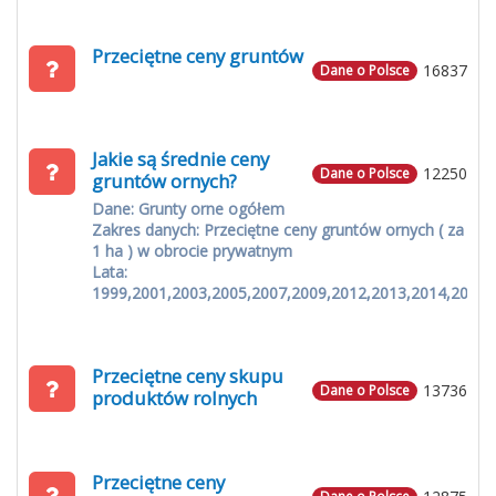
Przeciętne ceny gruntów
16837
Dane o Polsce
Jakie są średnie ceny
12250
Dane o Polsce
gruntów ornych?
Dane: Grunty orne ogółem
Zakres danych: Przeciętne ceny gruntów ornych ( za
1 ha ) w obrocie prywatnym
Lata:
1999,2001,2003,2005,2007,2009,2012,2013,2014,2015
Przeciętne ceny skupu
13736
Dane o Polsce
produktów rolnych
Przeciętne ceny