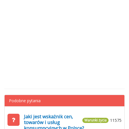
Podobne pytania
Jaki jest wskażnik cen,
11575
Warunki życia
towarów i usług
konsumpcyjnych w Polsce?