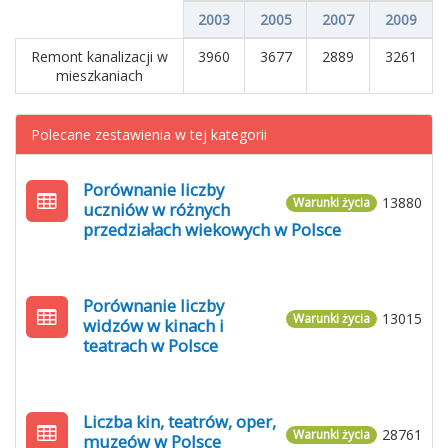
2003
2005
2007
2009
Remont kanalizacji w
3960
3677
2889
3261
mieszkaniach
Polecane zestawienia w tej kategorii
Porównanie liczby
13880
Warunki życia
uczniów w różnych
przedziałach wiekowych w Polsce
Porównanie liczby
13015
Warunki życia
widzów w kinach i
teatrach w Polsce
Liczba kin, teatrów, oper,
28761
Warunki życia
muzeów w Polsce