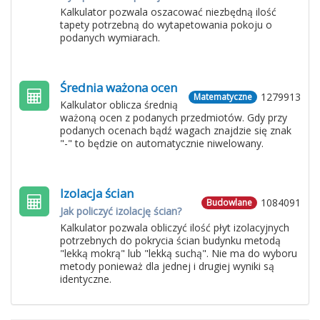
Kalkulator pozwala oszacować niezbędną ilość
tapety potrzebną do wytapetowania pokoju o
podanych wymiarach.
Średnia ważona ocen
1279913
Matematyczne
Kalkulator oblicza średnią
ważoną ocen z podanych przedmiotów. Gdy przy
podanych ocenach bądź wagach znajdzie się znak
"-" to będzie on automatycznie niwelowany.
Izolacja ścian
1084091
Budowlane
Jak policzyć izolację ścian?
Kalkulator pozwala obliczyć ilość płyt izolacyjnych
potrzebnych do pokrycia ścian budynku metodą
"lekką mokrą" lub "lekką suchą". Nie ma do wyboru
metody ponieważ dla jednej i drugiej wyniki są
identyczne.