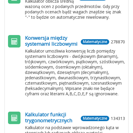
Kalkulator oblicza średnią
ważoną ocen z podanych przedmiotów. Gdy przy
podanych ocenach bądź wagach znajdzie się znak
"-" to będzie on automatycznie niwelowany.
Konwersja między
278870
Matematyczne
systemami liczbowymi
Kalkulator umożliwia konwersję liczb pomiędzy
systemami liczbowymi - dwójkowym (binarnym),
trójkowym, czwórkowym, piątkowym, szóstkowym,
siódemkowym, ósemkowym (oktalnym),
dziewiątkowym, dziesiętnym (decymalnym),
jedenastkowym, dwunastkowym, trzynastkowym,
czternastkowym, piętnastkowym, szesnastkowym
(heksadecymalnym). Wpisane znaki nie będące
cyframi oraz literami A,B,C,D,E,F są ignorowane.
Kalkulator funkcji
134313
Matematyczne
trygonometrycznych
Kalkulator na podstawie wprowadzonego kąta w
stopniach lub radianach oblicza wartości