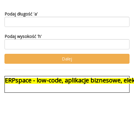
Podaj długość 'a'
Podaj wysokość 'h'
ERPspace - low-code, aplikacje biznesowe, e