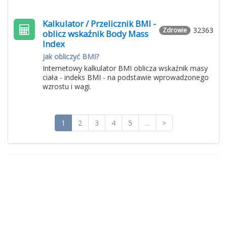
Kalkulator / Przelicznik BMI -
32363
Zdrowie
oblicz wskaźnik Body Mass
Index
jak obliczyć BMI?
Internetowy kalkulator BMI oblicza wskaźnik masy
ciała - indeks BMI - na podstawie wprowadzonego
wzrostu i wagi.
1
2
3
4
5
...
>