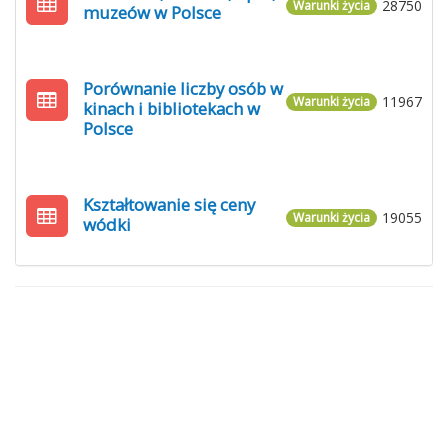
28750
Warunki życia
muzeów w Polsce
Porównanie liczby osób w
11967
Warunki życia
kinach i bibliotekach w
Polsce
Kształtowanie się ceny
19055
Warunki życia
wódki