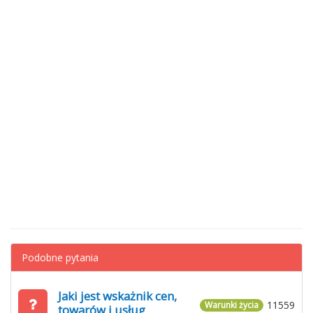
Podobne pytania
Jaki jest wskażnik cen,
11559
Warunki życia
towarów i usług