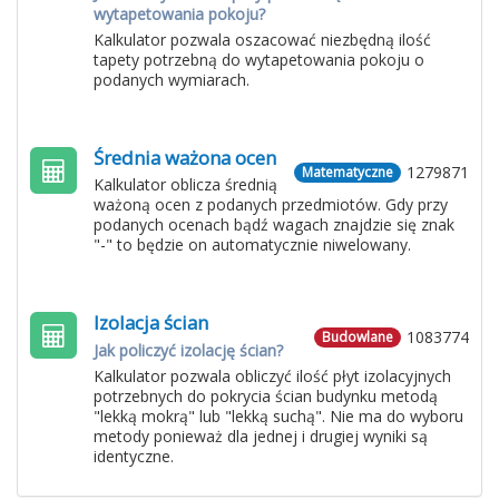
wytapetowania pokoju?
Kalkulator pozwala oszacować niezbędną ilość
tapety potrzebną do wytapetowania pokoju o
podanych wymiarach.
Średnia ważona ocen
1279871
Matematyczne
Kalkulator oblicza średnią
ważoną ocen z podanych przedmiotów. Gdy przy
podanych ocenach bądź wagach znajdzie się znak
"-" to będzie on automatycznie niwelowany.
Izolacja ścian
1083774
Budowlane
Jak policzyć izolację ścian?
Kalkulator pozwala obliczyć ilość płyt izolacyjnych
potrzebnych do pokrycia ścian budynku metodą
"lekką mokrą" lub "lekką suchą". Nie ma do wyboru
metody ponieważ dla jednej i drugiej wyniki są
identyczne.