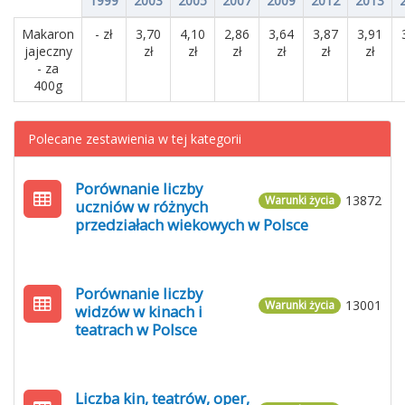
1999
2003
2005
2007
2009
2012
2013
Makaron
- zł
3,70
4,10
2,86
3,64
3,87
3,91
jajeczny
zł
zł
zł
zł
zł
zł
- za
400g
Polecane zestawienia w tej kategorii
Porównanie liczby
13872
Warunki życia
uczniów w różnych
przedziałach wiekowych w Polsce
Porównanie liczby
13001
Warunki życia
widzów w kinach i
teatrach w Polsce
Liczba kin, teatrów, oper,