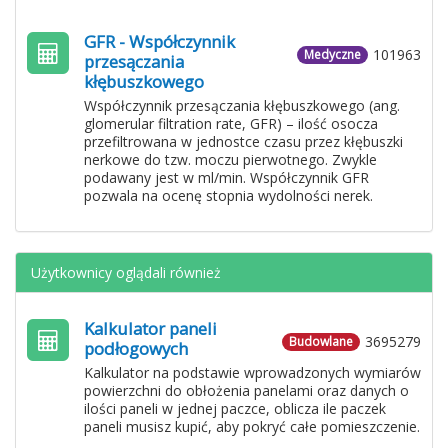
GFR - Współczynnik
101963
Medyczne
przesączania
kłębuszkowego
Współczynnik przesączania kłębuszkowego (ang.
glomerular filtration rate, GFR) – ilość osocza
przefiltrowana w jednostce czasu przez kłębuszki
nerkowe do tzw. moczu pierwotnego. Zwykle
podawany jest w ml/min. Współczynnik GFR
pozwala na ocenę stopnia wydolności nerek.
Użytkownicy oglądali również
Kalkulator paneli
3695279
Budowlane
podłogowych
Kalkulator na podstawie wprowadzonych wymiarów
powierzchni do obłożenia panelami oraz danych o
ilości paneli w jednej paczce, oblicza ile paczek
paneli musisz kupić, aby pokryć całe pomieszczenie.