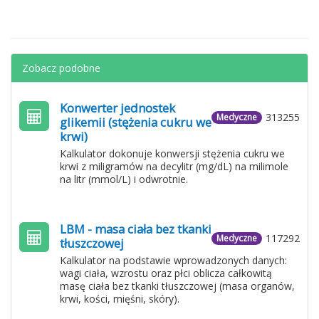
Zobacz podobne
Konwerter jednostek
313255
Medyczne
glikemii (stężenia cukru we
krwi)
Kalkulator dokonuje konwersji stężenia cukru we
krwi z miligramów na decylitr (mg/dL) na milimole
na litr (mmol/L) i odwrotnie.
LBM - masa ciała bez tkanki
117292
Medyczne
tłuszczowej
Kalkulator na podstawie wprowadzonych danych:
wagi ciała, wzrostu oraz płci oblicza całkowitą
masę ciała bez tkanki tłuszczowej (masa organów,
krwi, kości, mięśni, skóry).