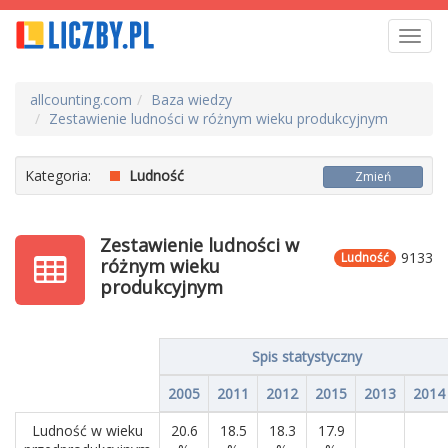
Toggl
navig
allcounting.com
Baza wiedzy
Zestawienie ludności w różnym wieku produkcyjnym
Kategoria:
Ludność
Zmień
Zestawienie ludności w
9133
Ludność
różnym wieku
produkcyjnym
Spis statystyczny
2005
2011
2012
2015
2013
2014
Ludność w wieku
20.6
18.5
18.3
17.9