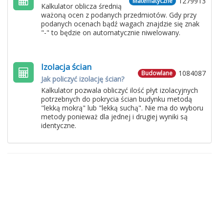
1279913
Matematyczne
Kalkulator oblicza średnią
ważoną ocen z podanych przedmiotów. Gdy przy
podanych ocenach bądź wagach znajdzie się znak
"-" to będzie on automatycznie niwelowany.
Izolacja ścian
1084087
Budowlane
Jak policzyć izolację ścian?
Kalkulator pozwala obliczyć ilość płyt izolacyjnych
potrzebnych do pokrycia ścian budynku metodą
"lekką mokrą" lub "lekką suchą". Nie ma do wyboru
metody ponieważ dla jednej i drugiej wyniki są
identyczne.