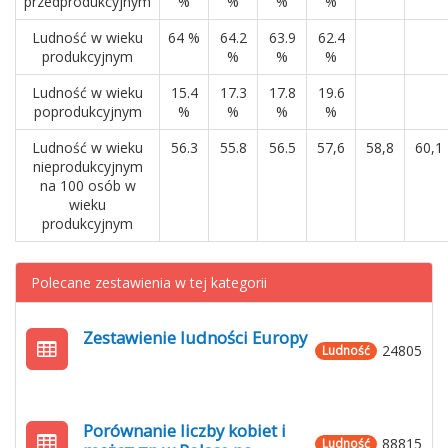
przedprodukcyjnym
%
%
%
%
Ludność w wieku
64 %
64.2
63.9
62.4
produkcyjnym
%
%
%
Ludność w wieku
15.4
17.3
17.8
19.6
poprodukcyjnym
%
%
%
%
Ludność w wieku
56.3
55.8
56.5
57,6
58,8
60,1
nieprodukcyjnym
na 100 osób w
wieku
produkcyjnym
Polecane zestawienia w tej kategorii
Zestawienie ludności Europy
24805
Ludność
Porównanie liczby kobiet i
88815
Ludność