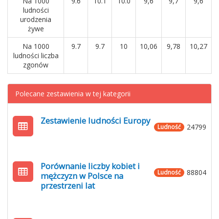
Na 1000
9.6
10.1
10.0
9,6
9,7
9,6
ludności
urodzenia
żywe
Na 1000
9.7
9.7
10
10,06
9,78
10,27
ludności liczba
zgonów
Polecane zestawienia w tej kategorii
Zestawienie ludności Europy
24799
Ludność
Porównanie liczby kobiet i
88804
Ludność
mężczyzn w Polsce na
przestrzeni lat