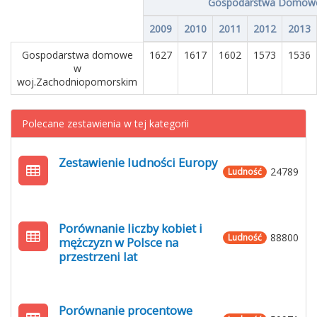
Gospodarstwa Domow
2009
2010
2011
2012
2013
Gospodarstwa domowe
1627
1617
1602
1573
1536
w
woj.Zachodniopomorskim
Polecane zestawienia w tej kategorii
Zestawienie ludności Europy
24789
Ludność
Porównanie liczby kobiet i
88800
Ludność
mężczyzn w Polsce na
przestrzeni lat
Porównanie procentowe