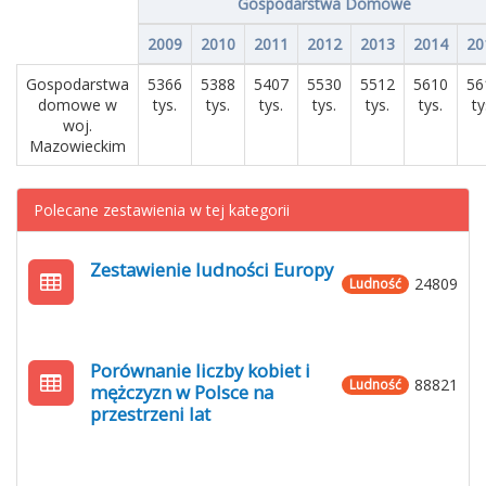
Gospodarstwa Domowe
2009
2010
2011
2012
2013
2014
20
Gospodarstwa
5366
5388
5407
5530
5512
5610
56
domowe w
tys.
tys.
tys.
tys.
tys.
tys.
ty
woj.
Mazowieckim
Polecane zestawienia w tej kategorii
Zestawienie ludności Europy
24809
Ludność
Porównanie liczby kobiet i
88821
Ludność
mężczyzn w Polsce na
przestrzeni lat