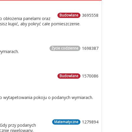
3695558
Budowlane
o obłożenia panelami oraz
usisz kupić, aby pokryć całe pomieszczenie.
1698387
Życie codzienne
wymiarach.
1570086
Budowlane
 do wytapetowania pokoju o podanych wymiarach.
1279894
Matematyczne
 Gdy przy podanych
cznie niwelowany.