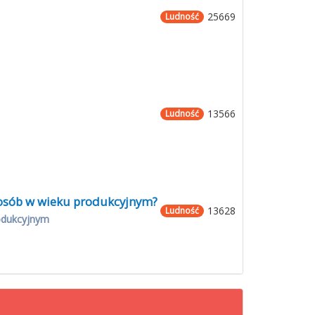
25669
Ludność
13566
Ludność
0 osób w wieku produkcyjnym?
13628
Ludność
odukcyjnym