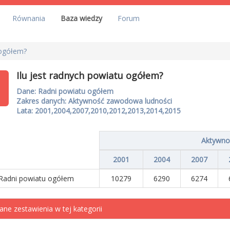
Równania
Baza wiedzy
Forum
 ogółem?
Ilu jest radnych powiatu ogółem?
Dane: Radni powiatu ogółem
Zakres danych: Aktywność zawodowa ludności
Lata: 2001,2004,2007,2010,2012,2013,2014,2015
Aktywno
2001
2004
2007
Radni powiatu ogółem
10279
6290
6274
ane zestawienia w tej kategorii