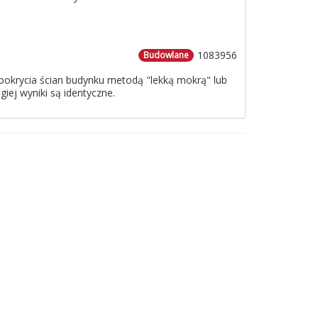
1083956
Budowlane
o pokrycia ścian budynku metodą "lekką mokrą" lub
iej wyniki są identyczne.