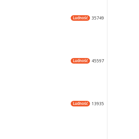
35749
Ludność
45597
Ludność
13935
Ludność