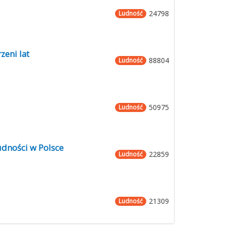
24798
Ludność
zeni lat
88804
Ludność
50975
Ludność
udności w Polsce
22859
Ludność
21309
Ludność