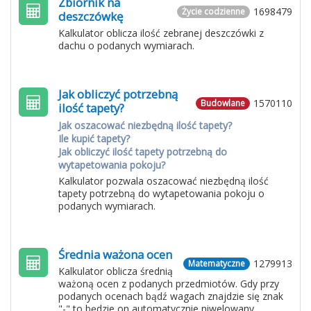
Zbiornik na
1698479
Życie codzienne
deszczówkę
Kalkulator oblicza ilość zebranej deszczówki z
dachu o podanych wymiarach.
Jak obliczyć potrzebną
1570110
Budowlane
ilość tapety?
Jak oszacować niezbędną ilość tapety?
Ile kupić tapety?
Jak obliczyć ilość tapety potrzebną do
wytapetowania pokoju?
Kalkulator pozwala oszacować niezbędną ilość
tapety potrzebną do wytapetowania pokoju o
podanych wymiarach.
Średnia ważona ocen
1279913
Matematyczne
Kalkulator oblicza średnią
ważoną ocen z podanych przedmiotów. Gdy przy
podanych ocenach bądź wagach znajdzie się znak
"-" to będzie on automatycznie niwelowany.