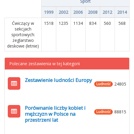
Sport
1999
2002
2006
2008
2012
2014
Ćwiczący w
1518
1235
1134
834
560
568
sekcjach
sportowych:
żeglarstwo
deskowe (letnie)
Polecane zestawienia w tej kategorii
Zestawienie ludności Europy
24805
Ludność
Porównanie liczby kobiet i
88815
Ludność
mężczyzn w Polsce na
przestrzeni lat