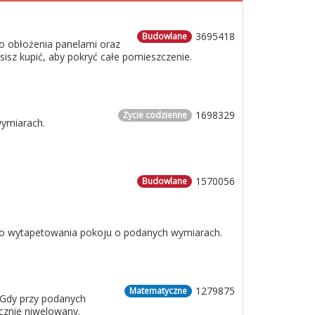
3695418
Budowlane
o obłożenia panelami oraz
usisz kupić, aby pokryć całe pomieszczenie.
1698329
Życie codzienne
wymiarach.
1570056
Budowlane
 do wytapetowania pokoju o podanych wymiarach.
1279875
Matematyczne
 Gdy przy podanych
cznie niwelowany.