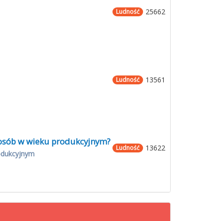
25662
Ludność
13561
Ludność
0 osób w wieku produkcyjnym?
13622
Ludność
odukcyjnym