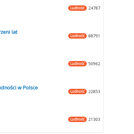
24787
Ludność
zeni lat
88791
Ludność
50962
Ludność
udności w Polsce
22853
Ludność
21303
Ludność