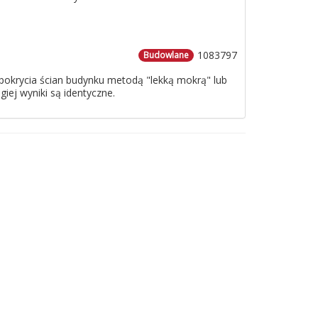
1083797
Budowlane
o pokrycia ścian budynku metodą "lekką mokrą" lub
iej wyniki są identyczne.