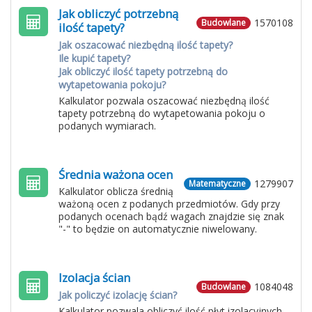
Jak obliczyć potrzebną
1570108
Budowlane
ilość tapety?
Jak oszacować niezbędną ilość tapety?
Ile kupić tapety?
Jak obliczyć ilość tapety potrzebną do
wytapetowania pokoju?
Kalkulator pozwala oszacować niezbędną ilość
tapety potrzebną do wytapetowania pokoju o
podanych wymiarach.
Średnia ważona ocen
1279907
Matematyczne
Kalkulator oblicza średnią
ważoną ocen z podanych przedmiotów. Gdy przy
podanych ocenach bądź wagach znajdzie się znak
"-" to będzie on automatycznie niwelowany.
Izolacja ścian
1084048
Budowlane
Jak policzyć izolację ścian?
Kalkulator pozwala obliczyć ilość płyt izolacyjnych