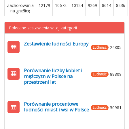
Zachorowania
12179
10672
10124
9269
8614
8236
na gruźlicę
Polecane zestawienia w tej kategorii
Zestawienie ludności Europy
24805
Ludność
Porównanie liczby kobiet i
88809
Ludność
mężczyzn w Polsce na
przestrzeni lat
Porównanie procentowe
50981
Ludność
ludności miast i wsi w Polsce