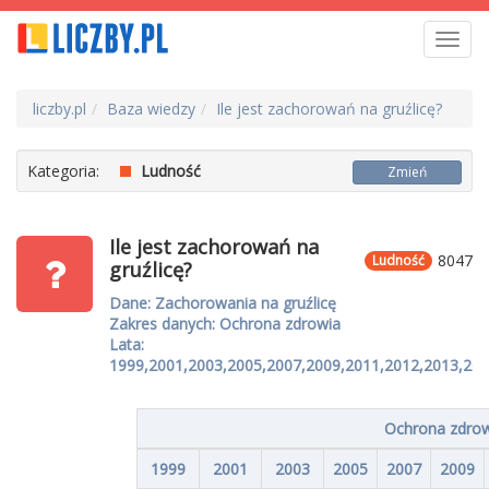
Toggl
navig
liczby.pl
Baza wiedzy
Ile jest zachorowań na gruźlicę?
Kategoria:
Ludność
Zmień
Ile jest zachorowań na
8047
Ludność
gruźlicę?
Dane: Zachorowania na gruźlicę
Zakres danych: Ochrona zdrowia
Lata:
1999,2001,2003,2005,2007,2009,2011,2012,2013,20
Ochrona zdrow
1999
2001
2003
2005
2007
2009