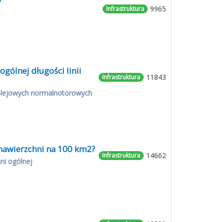
?
9965
Infrastruktura
ogólnej długości linii
11843
Infrastruktura
 kolejowych normalnotorowych
 nawierzchni na 100 km2?
14662
Infrastruktura
ni ogólnej