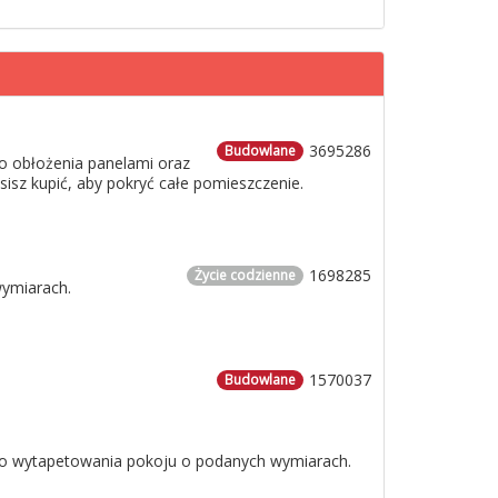
3695286
Budowlane
o obłożenia panelami oraz
usisz kupić, aby pokryć całe pomieszczenie.
1698285
Życie codzienne
wymiarach.
1570037
Budowlane
 do wytapetowania pokoju o podanych wymiarach.