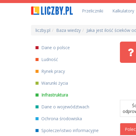
Przeliczniki
Kalkulatory
liczby.pl
Baza wiedzy
Jaka jest ilość ścieków
Dane o polsce
Ludność
Rynek pracy
Warunki życia
Infrastruktura
Śc
Dane o województwach
odpro
Ochrona środowiska
Polec
Społeczeństwo informacyjne