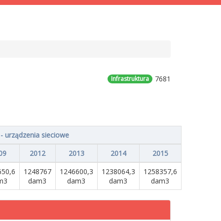
7681
Infrastruktura
 urządzenia sieciowe
09
2012
2013
2014
2015
650,6
1248767
1246600,3
1238064,3
1258357,6
m3
dam3
dam3
dam3
dam3