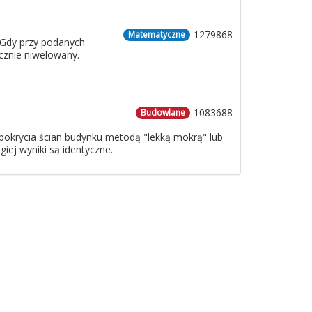
1279868
Matematyczne
 Gdy przy podanych
cznie niwelowany.
1083688
Budowlane
o pokrycia ścian budynku metodą "lekką mokrą" lub
iej wyniki są identyczne.