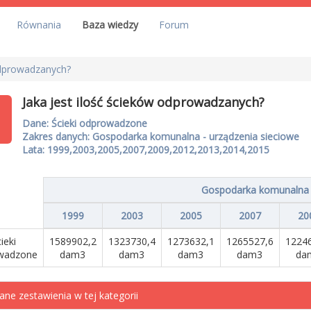
Równania
Baza wiedzy
Forum
 odprowadzanych?
Jaka jest ilość ścieków odprowadzanych?
Dane: Ścieki odprowadzone
Zakres danych: Gospodarka komunalna - urządzenia sieciowe
Lata: 1999,2003,2005,2007,2009,2012,2013,2014,2015
Gospodarka komunalna -
1999
2003
2005
2007
20
ieki
1589902,2
1323730,4
1273632,1
1265527,6
1224
wadzone
dam3
dam3
dam3
dam3
da
ane zestawienia w tej kategorii