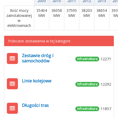
2005
2010
2011
2012
2013
20
Ilość mocy
35404
36058
37595
38203
38654
393
zainstalowanej
MW
MW
MW
MW
MW
M
w
elektrowniach
Polecane zestawienia w tej kategorii
Zestawie dróg i
12271
Infrastruktura
samochodów
Linie kolejowe
12292
Infrastruktura
Długości tras
11857
Infrastruktura