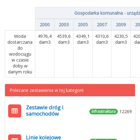
Gospodarka komunalna - urządz
2000
2003
2005
2007
2009
20
Woda
4976,4
4539,6
4349,1
4310,6
4230,5
420
dostarczana
dam3
dam3
dam3
dam3
dam3
da
do
wodociągu
w czasie
doby w
danym roku
Polecane zestawienia w tej kategorii
Zestawie dróg i
12269
Infrastruktura
samochodów
Linie kolejowe