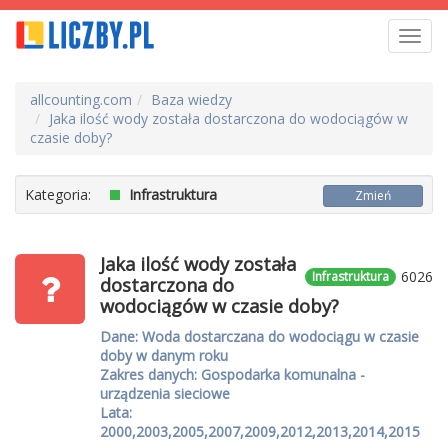
Toggl
navig
allcounting.com
Baza wiedzy
Jaka ilość wody została dostarczona do wodociągów w
czasie doby?
Kategoria:
Infrastruktura
Zmień
Jaka ilość wody została
6026
Infrastruktura
dostarczona do
wodociągów w czasie doby?
Dane: Woda dostarczana do wodociągu w czasie
doby w danym roku
Zakres danych: Gospodarka komunalna -
urządzenia sieciowe
Lata:
2000,2003,2005,2007,2009,2012,2013,2014,2015