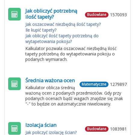
Jak obliczyć potrzebną
1570093
Budowlane
ilość tapety?
Jak oszacować niezbędną ilość tapety?
Ile kupić tapety?
Jak obliczyć ilość tapety potrzebną do
wytapetowania pokoju?
Kalkulator pozwala oszacować niezbędną ilość
tapety potrzebną do wytapetowania pokoju o
podanych wymiarach.
Średnia ważona ocen
1279897
Matematyczne
Kalkulator oblicza średnią
ważoną ocen z podanych przedmiotów. Gdy przy
podanych ocenach bądź wagach znajdzie się znak
"-" to będzie on automatycznie niwelowany.
Izolacja ścian
1083981
Budowlane
Jak policzyć izolację ścian?