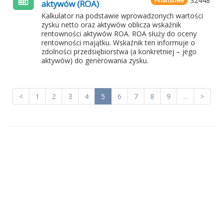
32448
Finansowe
aktywów (ROA)
Kalkulator na podstawie wprowadzonych wartości
zysku netto oraz aktywów oblicza wskaźnik
rentowności aktywów ROA. ROA służy do oceny
rentowności majątku. Wskaźnik ten informuje o
zdolności przedsiębiorstwa (a konkretniej – jego
aktywów) do generowania zysku.
<
1
2
3
4
5
6
7
8
9
...
>