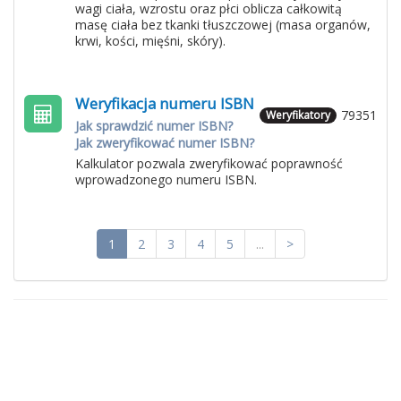
wagi ciała, wzrostu oraz płci oblicza całkowitą
masę ciała bez tkanki tłuszczowej (masa organów,
krwi, kości, mięśni, skóry).
Weryfikacja numeru ISBN
79351
Weryfikatory
Jak sprawdzić numer ISBN?
Jak zweryfikować numer ISBN?
Kalkulator pozwala zweryfikować poprawność
wprowadzonego numeru ISBN.
1
2
3
4
5
...
>