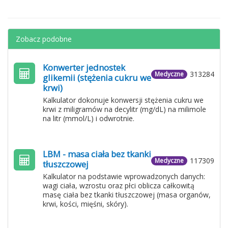
Zobacz podobne
Konwerter jednostek
313284
Medyczne
glikemii (stężenia cukru we
krwi)
Kalkulator dokonuje konwersji stężenia cukru we
krwi z miligramów na decylitr (mg/dL) na milimole
na litr (mmol/L) i odwrotnie.
LBM - masa ciała bez tkanki
117309
Medyczne
tłuszczowej
Kalkulator na podstawie wprowadzonych danych:
wagi ciała, wzrostu oraz płci oblicza całkowitą
masę ciała bez tkanki tłuszczowej (masa organów,
krwi, kości, mięśni, skóry).