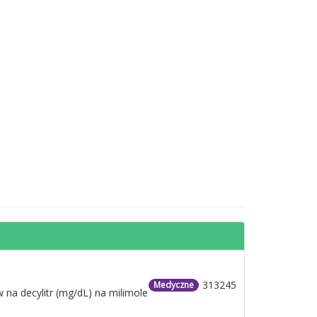
313245
Medyczne
 na decylitr (mg/dL) na milimole