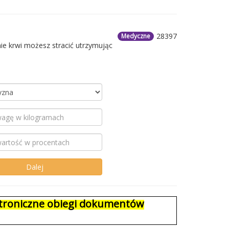
28397
Medyczne
ie krwi możesz stracić utrzymując
ektroniczne obiegi dokumentów