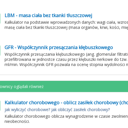
LBM - masa ciała bez tkanki tłuszczowej
Kalkulator na podstawie wprowadzonych danych: wagi ciała, wzrost
masę ciała bez tkanki tłuszczowej (masa organów, krwi, kości, mięś
GFR - Współczynnik przesączania kłębuszkowego
Współczynnik przesączania kłębuszkowego (ang. glomerular filtrati
przefiltrowana w jednostce czasu przez kłębuszki nerkowe do tz
ml/min. Współczynnik GFR pozwala na ocenę stopnia wydolności n
ownicy oglądali również
Kalkulator chorobowego - oblicz zasiłek chorobowy (c
jak wyliczyć chorobowe? jak obliczyć zasiłek chorobowy?
Kalkulator chorobowego oblicza wynagrodzenie w czasie zwolnie
nieobecności.