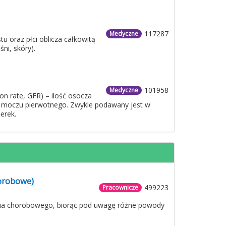
117287
Medyczne
u oraz płci oblicza całkowitą
ni, skóry).
101958
Medyczne
on rate, GFR) – ilość osocza
w. moczu pierwotnego. Zwykle podawany jest w
erek.
horobowe)
499223
Pracownicze
nia chorobowego, biorąc pod uwagę różne powody