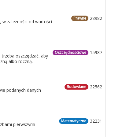
28982
Prawne
, w zależności od wartości
15987
Oszczędnościowe
 trzeba oszczędzać, aby
zną albo roczną.
22562
Budowlane
tawie podanych danych
32231
Matematyczne
iczbami pierwszymi