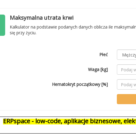
Maksymalna utrata krwi
Kalkulator na podstawie podanych danych oblicza ile maksymaln
się przy życiu.
Płeć
Waga [kg]
Hematokryt początkowy [%]
ERPspace - low-code, aplikacje biznesowe, el