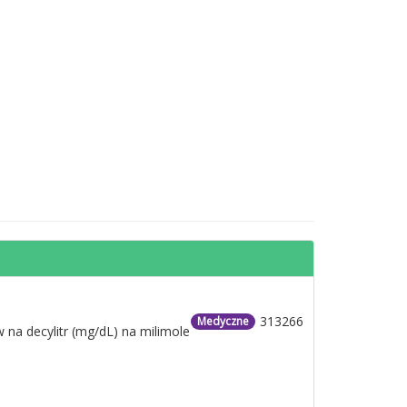
313266
Medyczne
 na decylitr (mg/dL) na milimole