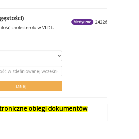
gęstości)
24226
Medyczne
ilość cholesterolu w VLDL.
ektroniczne obiegi dokumentów