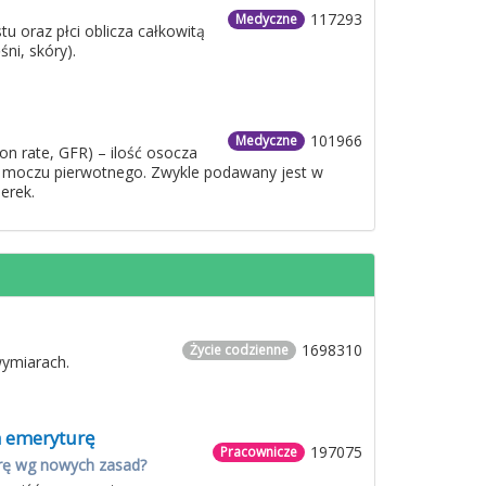
117293
Medyczne
u oraz płci oblicza całkowitą
ni, skóry).
101966
Medyczne
on rate, GFR) – ilość osocza
w. moczu pierwotnego. Zwykle podawany jest w
erek.
1698310
Życie codzienne
wymiarach.
a emeryturę
197075
Pracownicze
urę wg nowych zasad?