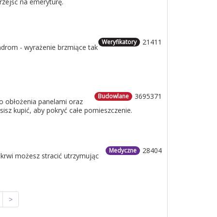
rzejść na emeryturę.
21411
Weryfikatory
ndrom - wyrażenie brzmiące tak
3695371
Budowlane
o obłożenia panelami oraz
usisz kupić, aby pokryć całe pomieszczenie.
28404
Medyczne
 krwi możesz stracić utrzymując
>