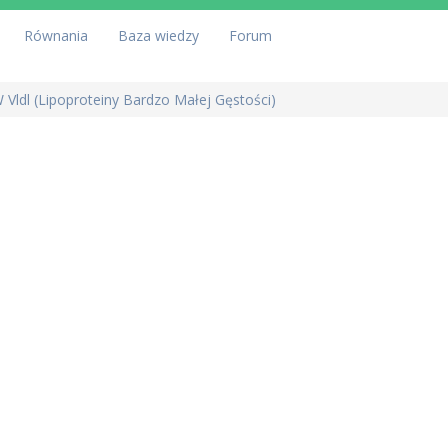
Równania
Baza wiedzy
Forum
 Vldl (Lipoproteiny Bardzo Małej Gęstości)