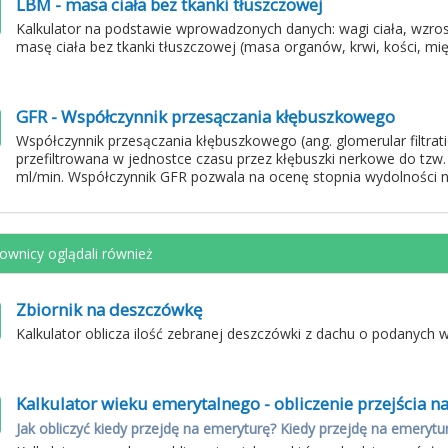
LBM - masa ciała bez tkanki tłuszczowej
Kalkulator na podstawie wprowadzonych danych: wagi ciała, wzrost
masę ciała bez tkanki tłuszczowej (masa organów, krwi, kości, mięś
GFR - Współczynnik przesączania kłębuszkowego
Współczynnik przesączania kłębuszkowego (ang. glomerular filtrati
przefiltrowana w jednostce czasu przez kłębuszki nerkowe do tz
ml/min. Współczynnik GFR pozwala na ocenę stopnia wydolności n
ownicy oglądali również
Zbiornik na deszczówkę
Kalkulator oblicza ilość zebranej deszczówki z dachu o podanych 
Kalkulator wieku emerytalnego - obliczenie przejścia n
Jak obliczyć kiedy przejdę na emeryturę? Kiedy przejdę na emeryt