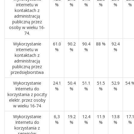
internetu w
%
%
%
%
%
%
kontaktach z
administracją
publiczną przez
osoby w wieku 16-
74.
Wykorzystanie
61.0
90.2
90.4
88 %
92.4
internetu w
%
%
%
%
kontaktach z
administracją
publiczną przez
przedsiębiorstwa
Wykorzystanie
24.1
50.4
51.1
51.5
52.9
54 
Internetu do
%
%
%
%
%
korzystania z poczty
elektr. przez osoby
w wieku 16-74
Wykorzystanie
6,3
19.2
12.4
11.9
13.8
17.
Internetu do
%
%
%
%
%
%
korzystania z
serwisów