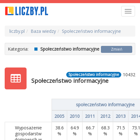
Toggl
navig
liczby.pl
Baza wiedzy
Społeczeństwo informacyjne
Kategoria:
Społeczeństwo informacyjne
Zmień
10432
Społeczeństwo informacyjne
Społeczeństwo informacyjne
społeczeństwo informacyjne
2005
2010
2011
2012
2013
201
Wyposażenie
38.6
64.9
66.7
68.3
71.5
73.
gospodarstw
%
%
%
%
%
%
domowych w