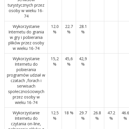
turystycznych przez
osoby w wieku 16-
74
Wykorzystanie
12.0
22.7
28.1
Internetu do grania
%
%
%
w gry i pobierania
plików przez osoby
w wieku 16-74
Wykorzystanie
15,2
45,6
42,9
Internetu do
%
%
%
pobierania
programów udział w
czatach ,forach i
serwisach
społecznościowych
przez osoby w
wieku 16-74
Wykorzystanie
12.5
18 %
29.7
26.8
47.2
46.
Internetu do
%
%
%
%
%
czytania on-line,