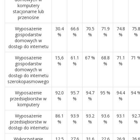
komputery
stacjonarne lub
przenośne
Wyposażenie
30.4
66.6
70.5
71.9
74.8
75.
gospodarstw
%
%
%
%
%
%
domowych w
dostęp do internetu
Wyposażenie
15,6
61.1
67 %
68.8
71.1
71 
gospodarstw
%
%
%
%
domowych w
dostęp do internetu
szerokopasmowego
Wyposażenie
92.0
95.7
94.7
95 %
94.4
94 
przedsiębiorstw w
%
%
%
%
komputery
Wyposażenie
86.1
93.9
93.2
93.6
93.1
92.
przedsiębiorstw w
%
%
%
%
%
%
dostęp do internetu
Wykorzystanie
12.5
27.6
31.6
22.6
26.9
26.