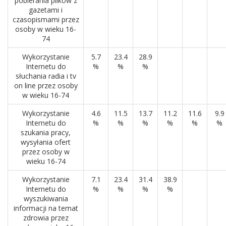
pobierania plików z
gazetami i
czasopismami przez
osoby w wieku 16-
74
Wykorzystanie
5.7
23.4
28.9
Internetu do
%
%
%
słuchania radia i tv
on line przez osoby
w wieku 16-74
Wykorzystanie
4.6
11.5
13.7
11.2
11.6
9.9
Internetu do
%
%
%
%
%
%
szukania pracy,
wysyłania ofert
przez osoby w
wieku 16-74
Wykorzystanie
7.1
23.4
31.4
38.9
Internetu do
%
%
%
%
wyszukiwania
informacji na temat
zdrowia przez