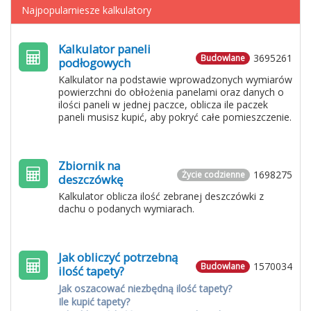
Najpopularniesze kalkulatory
Kalkulator paneli
3695261
Budowlane
podłogowych
Kalkulator na podstawie wprowadzonych wymiarów
powierzchni do obłożenia panelami oraz danych o
ilości paneli w jednej paczce, oblicza ile paczek
paneli musisz kupić, aby pokryć całe pomieszczenie.
Zbiornik na
1698275
Życie codzienne
deszczówkę
Kalkulator oblicza ilość zebranej deszczówki z
dachu o podanych wymiarach.
Jak obliczyć potrzebną
1570034
Budowlane
ilość tapety?
Jak oszacować niezbędną ilość tapety?
Ile kupić tapety?