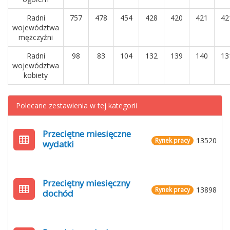
Radni
757
478
454
428
420
421
42
województwa
mężczyźni
Radni
98
83
104
132
139
140
13
województwa
kobiety
Polecane zestawienia w tej kategorii
Przeciętne miesięczne
13520
Rynek pracy
wydatki
Przeciętny miesięczny
13898
Rynek pracy
dochód