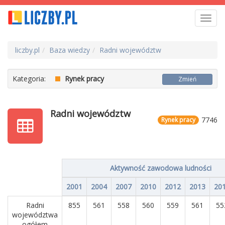
Toggl
navig
liczby.pl
Baza wiedzy
Radni województw
Kategoria:
Rynek pracy
Zmień
Radni województw
7746
Rynek pracy
Aktywność zawodowa ludności
2001
2004
2007
2010
2012
2013
20
Radni
855
561
558
560
559
561
55
województwa
ogółem