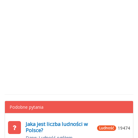
Podobne pytania
Jaka jest liczba ludności w
19474
Ludność
Polsce?
Dane: Ludność ogółem