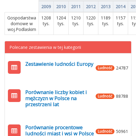
2009
2010
2011
2012
2013
2014
20
Gospodarstwa
1208
1204
1210
1220
1189
1157
11
domowe w
tys.
tys.
tys.
tys.
tys.
tys.
ty
woj.Podlaskim
Polecane zestawienia w tej kategorii
Zestawienie ludności Europy
24787
Ludność
Porównanie liczby kobiet i
88788
Ludność
mężczyzn w Polsce na
przestrzeni lat
Porównanie procentowe
50961
Ludność
ludności miast i wsi w Polsce