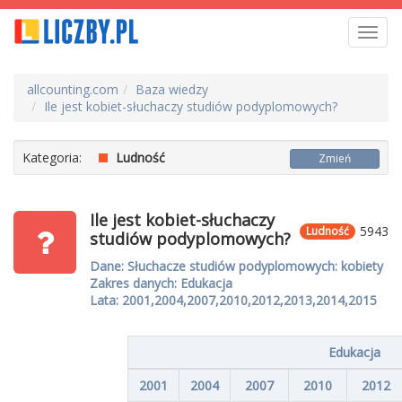
Toggl
navig
allcounting.com
Baza wiedzy
Ile jest kobiet-słuchaczy studiów podyplomowych?
Kategoria:
Ludność
Zmień
Ile jest kobiet-słuchaczy
5943
Ludność
studiów podyplomowych?
Dane: Słuchacze studiów podyplomowych: kobiety
Zakres danych: Edukacja
Lata: 2001,2004,2007,2010,2012,2013,2014,2015
Edukacja
2001
2004
2007
2010
2012