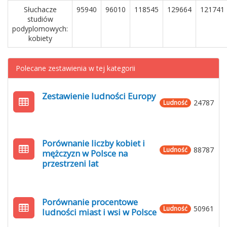
Słuchacze
95940
96010
118545
129664
121741
studiów
podyplomowych:
kobiety
Polecane zestawienia w tej kategorii
Zestawienie ludności Europy
24787
Ludność
Porównanie liczby kobiet i
88787
Ludność
mężczyzn w Polsce na
przestrzeni lat
Porównanie procentowe
50961
Ludność
ludności miast i wsi w Polsce