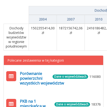
Dochody,
2004
2007
2010
Dochody
1502355414,00
1872156742,06
2416186482,
budżetów
zł
zł
zł
województw
w regionie
południowym
Polecane zestawienia w tej kategorii
Porównanie
116080
Dane o województwach
powierzchni
wszystkich województw
PKB na 1
18376
Dane o województwach
mieszkańca w