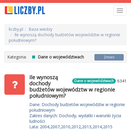
Toggl
navig
liczby.pl
Baza wiedzy
Ile wynoszą dochody budżetów województw w regionie
południowym?
Kategoria:
Dane o województwach
Zmień
Ile wynoszą
6341
Dane o województwach
dochody
budżetów województw w regionie
południowym?
Dane: Dochody budżetów województw w regionie
południowym
Zakres danych: Dochody, wydatki i warunki życia
ludności
Lata: 2004,2007,2010,2012,2013,2014,2015