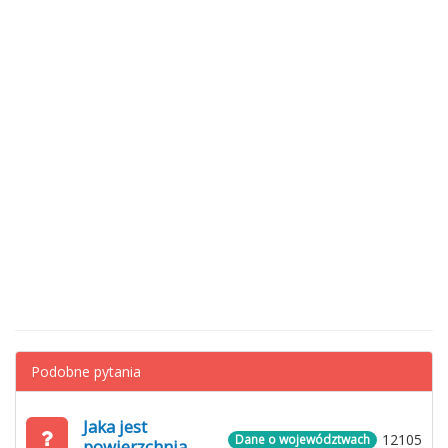
Podobne pytania
Jaka jest
12105
Dane o województwach
powierzchnia