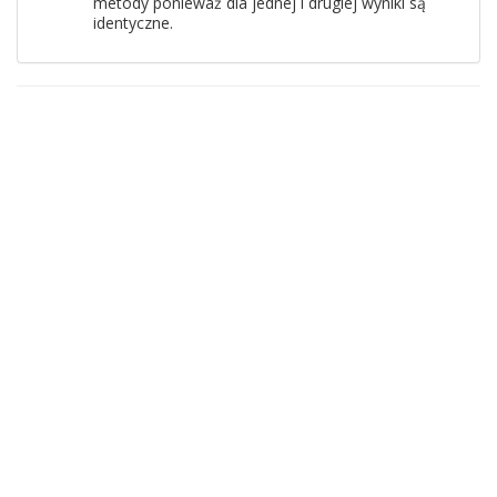
metody ponieważ dla jednej i drugiej wyniki są
identyczne.