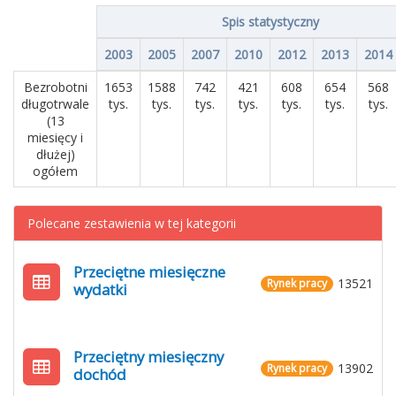
Spis statystyczny
2003
2005
2007
2010
2012
2013
2014
Bezrobotni
1653
1588
742
421
608
654
568
długotrwale
tys.
tys.
tys.
tys.
tys.
tys.
tys.
(13
miesięcy i
dłużej)
ogółem
Polecane zestawienia w tej kategorii
Przeciętne miesięczne
13521
Rynek pracy
wydatki
Przeciętny miesięczny
13902
Rynek pracy
dochód