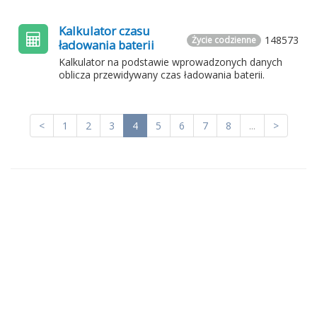
Kalkulator czasu
148573
Życie codzienne
ładowania baterii
Kalkulator na podstawie wprowadzonych danych
oblicza przewidywany czas ładowania baterii.
<
1
2
3
4
5
6
7
8
...
>