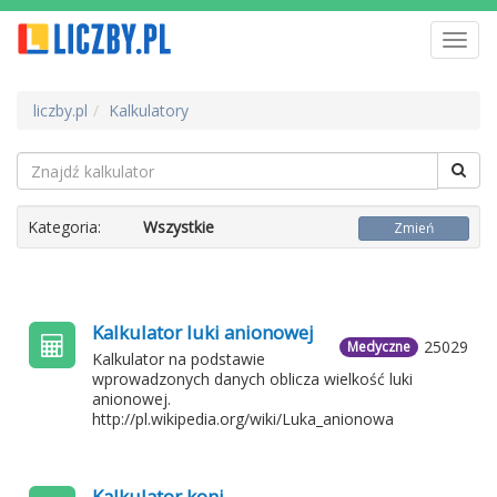
Toggl
navig
liczby.pl
Kalkulatory
Kategoria:
Wszystkie
Zmień
Kalkulator luki anionowej
25029
Medyczne
Kalkulator na podstawie
wprowadzonych danych oblicza wielkość luki
anionowej.
http://pl.wikipedia.org/wiki/Luka_anionowa
Kalkulator koni